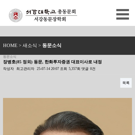
HOME
> 새소식 >
동문소식
동문소식
장병호(85 정외) 동문, 한화투자증권 대표이사로 내정
작성자
최고관리자
25-07-14 20:07
조회
5,357회
댓글
0건
목록
본문