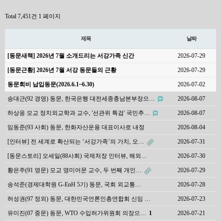
Total 7,451건
1 페이지
제목
날짜
[동문새책] 2026년 7월 소개드리는 서강가족 신간
2026-07-29
[동문근황] 2026년 7월 서강 동문들의 근황
2026-07-29
동문회비 납입동문(2026.6.1~6.30)
2026-07-02
송대근(92 경영) 동문, 한국은행 대전세종충남본부장으…
2026-08-07
하상응 모교 정치외교학과 교수, '선관위 특검' 국민추…
2026-08-07
임동준(93 사회) 동문, 한화자산운용 대표이사로 내정
2026-08-04
[인터뷰] 전 세계로 확산되는 ‘서강가족’의 가치, 오…
2026-07-31
[동문스토리] 오세일(88사회) 국제처장 인터뷰, 해외…
2026-07-30
황은주(91 영문) 모교 영미어문 교수, 두 번째 개인…
2026-07-29
송석준(경제대학원 G-EnH 5기) 동문, 국회 외교통…
2026-07-28
허성권(97 정외) 동문, 대한민국언론인총연합회 신임 …
2026-07-23
유미진(07 중문) 동문, WTO 수입허가위원회 의장으…
1
2026-07-21