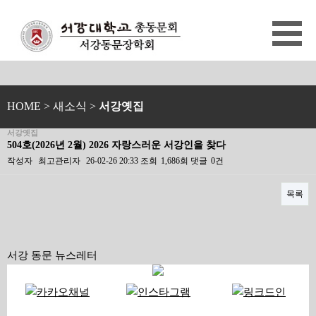
HOME
> 새소식 >
서강옛집
서강옛집
504호(2026년 2월) 2026 자랑스러운 서강인을 찾다
작성자
최고관리자
26-02-26 20:33
조회
1,686회
댓글
0건
목록
본문
서강 동문 뉴스레터