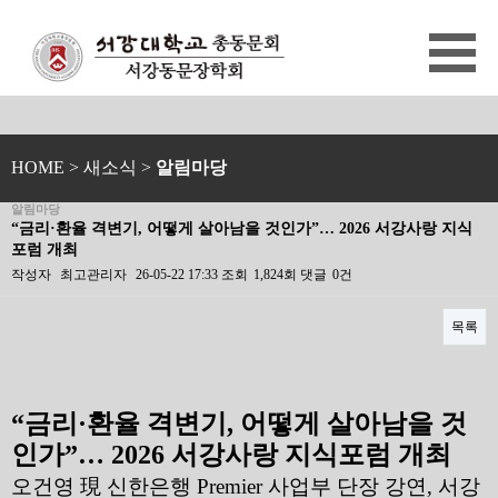
HOME
> 새소식 >
알림마당
알림마당
“금리·환율 격변기, 어떻게 살아남을 것인가”… 2026 서강사랑 지식
포럼 개최
작성자
최고관리자
26-05-22 17:33
조회
1,824회
댓글
0건
목록
본문
“
금리
·
환율 격변기
,
어떻게 살아남을 것
인가
”… 2026
서강사랑 지식포럼 개최
오건영 現 신한은행
Premier
사업부 단장 강연
,
서강