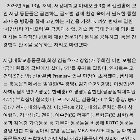
2026
년
5
월
13
일 저녁
,
서강대학교 마태오관
9
층 리셉션홀에 모
인 서강 동문들은 급변하는 글로벌 경제 환경 속에서 필요한 통찰
과 대응 방향을 함께 고민하는 시간을 가졌다
.
여섯 번째로 열린
‘
서강사랑 지식포럼
’
은 금융과 산업
,
기술 등 국제 정세에 영향을
미치는 다각적인 변화에 대한 전문가의 분석을 공유하고
,
동문 간
경험과 안목을 공유하는 자리로 마련됐다
.
서강대학교총동문회
(
회장 김광호
·72
경영
)
가 주최한 이번 포럼은
‘
금리
·
환율의 급변에서 살아남기
’
를 주제로 열렸다
.
연사로는 오
건영
(97
신방
)
신한은행
Premier
사업부 단장이 초청됐다
.
행사에
는 총동문회에서는 임원현
(84
경영
),
김기수
(85
경영
),
이정민
(85
사학
),
남지연
(92
영문
),
한혜훈
(03
경영
),
김현빈
(
공공정책대학원
47
기
)
부회장이 참석했다
.
모교에서는 심종혁
(74
수학
)
총장
,
송태
경
(77
전자
)
대외부총장
,
이상근
(88
경영
)
대외교류처장 등이 참
여했다
.
강박성
(71
전자
),
이수정
(82
컴퓨터
),
윤항근
(83
화학
)
동
문과 김옥경 가족동문 등 기부자 동문들을 비롯해
ROTC
동문들
,
경영 연합 학술 동아리 향영 동문들
, MBA·SHAPE
과정 등 대학원
동문들까지 포함하여
70
여 명의 서강가족들이 한 자리에 모였다
.