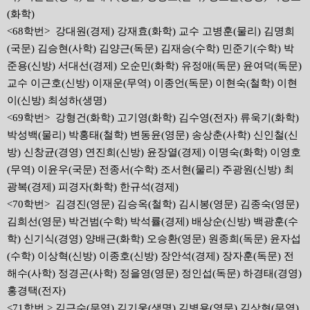
(화학)
<68학번> 강대원(경제) 강재효(화학) 교수 고병훈(물리) 김명희
(국문) 김승현(사학) 김양근(독문) 김재승(수학) 민준기(수학) 박
준용(신방) 서대선(경제) 오순민(화학) 유정애(독문) 윤여덕(독문)
교수 이근호(신방) 이재운(무역) 이종언(독문) 이현숙(철학) 이현
이(신방) 최성하(생명)
<69학번> 강형건(화학) 고기영(화학) 김수영(전자) 류욱기(화학)
박성백(물리) 박홍태(철학) 변동윤(영문) 송상춘(사학) 신인철(신
방) 신창균(경영) 연진희(신방) 윤장열(경제) 이명숙(화학) 이영호
(무역) 이윤우(국문) 전종서(수학) 조서현(물리) 주광원(신방) 최
광복(경제) 피경자(화학) 한규석(경제)
<70학번> 김경진(영문) 김승옥(철학) 김시봉(영문) 김종숙(영문)
김희선(영문) 박건범(수학) 박석률(경제) 배상순(신방) 백광훈(수
학) 신기식(경영) 양배근(화학) 오승환(영문) 원종희(독문) 윤자섭
(수학) 이상혁(신방) 이종호(신방) 장안석(경제) 장자훈(독문) 전
해수(사학) 정경곤(사학) 정을영(영문) 정인섭(독문) 하경태(경영)
홍경택(전자)
<71학번 > 김근수(무역) 김기웅(생명) 김병용(영문) 김상현(무역)