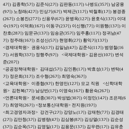
4기) 김종학(5기) 김준식(2기) 김판동(11기) 나병도(35기) 남궁융
(9기) 노창래(42기) 민상기(6기) 박제근(11기) 박철휘(1기) 봉경종
(26기) 소봉진(27기) 신용우(6기) 윤병옥(12기) 윤호식(13기) 이대
수(19기) 이덕희(16기) 이동구(23기) 이신행(7기) 이원행(13기) 이
찬호(28기) 임문규(13기) 임송균(35기) 임주홍(11기) 정귀남(47
기) 정주래(16기) 조성신(5기) 현영휘(2기) 황익기(13기)
<경제대학원> 권용식(1기) 김일남(4기) 김준식(11기) 범영철(16
기) 서원학(33기) 정행주(9기) <국제대학원> 김윤선(10기) 변석
준(20기)
<공공정책대학원> 김대섭(5기) 김인환(1기) 박효성(1기) 변탁(4
기) 정은희(31기) 조수형(26기) 최명숙(36기)
<교육대학원> 이종협(9기) 한영민(12기) 모교 직원 <신학대학
원> 김헌복(7기) 남상빈(1기) 이영숙(16기) 황윤숙(26기)
<언론대학원> 문세종(30기) 박성법(30기) 이정민(14기) 조은제(6
기) 최영덕(26기) <정보통신대학원> 전지원(19기)
<최고경영자과정> 강건구(2기) 강양노(1기) 강재헌(7기) 김경태
(2기) 김만청(3기) 김병량(4기) 김삼봉(8기) 김상열(13기) 김순성
(3기) 김순옥(5기) 김영일(1기) 김용문(13기) 김우련(1기) 김유춘