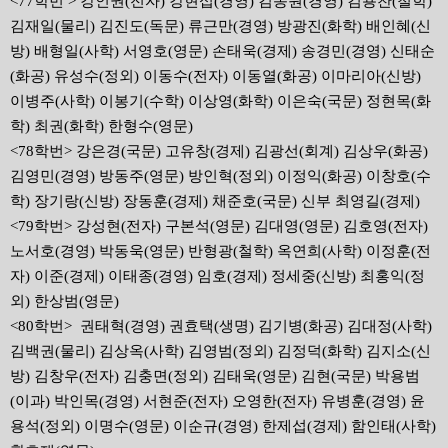
<77학번 > 강인권(전자) 강현섭(경영) 김동원(경영) 김용찬(철학)
김재일(물리) 김진도(독문) 류근만(경영) 방광진(화학) 배인혜(신
방) 배형일(사학) 서영호(영문) 손태욱(경제) 송경민(경영) 신태순
(화공) 유성수(정외) 이동수(전자) 이동열(화공) 이마리아(신방)
이병주(사학) 이봉기(수학) 이상영(화학) 이은숙(국문) 정현목(화
학) 최권(화학) 한형수(영문)
<78학번> 강은경(국문) 고유창(경제) 김광선(회계) 김상우(화공)
김영민(경영) 방동주(영문) 방인혁(정외) 이정익(화공) 이창호(수
학) 장기랑(신방) 장동훈(경제) 채준호(국문) 신부 최영길(경제)
<79학번> 강성현(전자) 구본석(영문) 김대영(영문) 김호영(전자)
노서호(경영) 박동욱(영문) 반형광(철학) 옥연희(사학) 이정훈(전
자) 이준(경제) 이태종(경영) 임호(경제) 정세중(신방) 최홍익(정
외) 한상범(영문)
<80학번> 권태혁(경영) 권효택(생명) 김기병(화공) 김대정(사학)
김백권(물리) 김상옥(사학) 김영범(정외) 김정덕(화학) 김지소(신
방) 김창우(전자) 김충면(정외) 김태욱(영문) 김현(국문) 박용범
(이과) 박인목(경영) 서현준(전자) 오영한(전자) 유병훈(경영) 윤
용석(정외) 이명수(영문) 이순규(경영) 한제섭(경제) 함인태(사학)