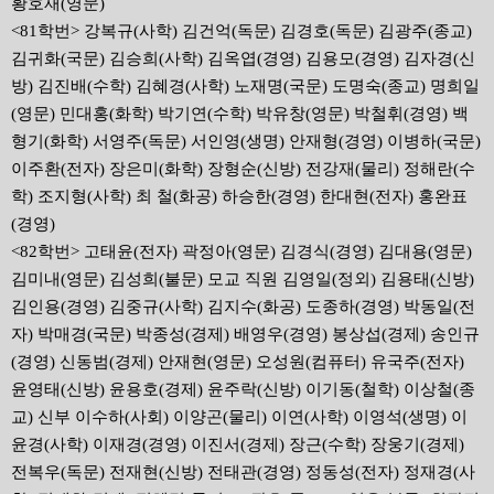
황호재(영문)
<81학번> 강복규(사학) 김건억(독문) 김경호(독문) 김광주(종교)
김귀화(국문) 김승희(사학) 김옥엽(경영) 김용모(경영) 김자경(신
방) 김진배(수학) 김혜경(사학) 노재명(국문) 도명숙(종교) 명희일
(영문) 민대홍(화학) 박기연(수학) 박유창(영문) 박철휘(경영) 백
형기(화학) 서영주(독문) 서인영(생명) 안재형(경영) 이병하(국문)
이주환(전자) 장은미(화학) 장형순(신방) 전강재(물리) 정해란(수
학) 조지형(사학) 최 철(화공) 하승한(경영) 한대현(전자) 홍완표
(경영)
<82학번> 고태윤(전자) 곽정아(영문) 김경식(경영) 김대용(영문)
김미내(영문) 김성희(불문) 모교 직원 김영일(정외) 김용태(신방)
김인용(경영) 김중규(사학) 김지수(화공) 도종하(경영) 박동일(전
자) 박매경(국문) 박종성(경제) 배영우(경영) 봉상섭(경제) 송인규
(경영) 신동범(경제) 안재현(영문) 오성원(컴퓨터) 유국주(전자)
윤영태(신방) 윤용호(경제) 윤주락(신방) 이기동(철학) 이상철(종
교) 신부 이수하(사회) 이양곤(물리) 이연(사학) 이영석(생명) 이
윤경(사학) 이재경(경영) 이진서(경제) 장근(수학) 장웅기(경제)
전복우(독문) 전재현(신방) 전태관(경영) 정동성(전자) 정재경(사