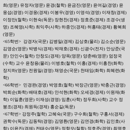
희(영문) 유정자(영문) 윤경(철학) 윤금진(영문) 윤여길(경영) 윤
웅섭(경영) 이경웅(경제) 이봉우(경영) 이영석(경영) 이재창(경제)
이정만(철학) 이현숙(독문) 장현찬(경제) 정효준(경제) 조경수(생
명) 조혜영(사학) 최익주(사학) 하종인(경제) 허흥태(경제) 황복희
(영문)
<65학번> 강경자(국문) 김병일(경제) 김상호(물리) 김소순(영문)
김영순(영문) 박병식(경제) 박재호(경제) 신광수(전자) 안상준(국
문) 안인수(철학) 안창도(경제) 양옥(영문) 양춘배(영문) 엄정국
(수학) 교수 윤창용(물리) 이병호(철학) 이홍(경제) 이흥찬(화학)
장지하(영문) 전원일(경영) 채영순(국문) 천태임(화학) 최혜련(화
학)
<66학번> 민경완(경영) 박영호(철학) 박장근(영문) 박충근(경영)
박희순(화학) 배태호(경제) 안석현(화학) 오세경(경제) 이원재(화
학) 이일훈(영문) 이재성(경영) 임훈(사학) 정두희(사학) 교수 정
붕조(경제) 최원득(경제) 홍순길(독문)
<67학번> 강정주(철학) 고혜숙(국문) 구수회(철학) 구홍서(경제)
권학수(독문) 김동탁(경영) 김명환(영문) 김연경(화학) 김인호(사
학) 이윤진(경제) 전태수(영문) 정항모(철학) 정호준(경영) 최명호