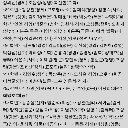
정의진(경제) 조윤상(생명) 최진현(수학)
<89학번> 강성진(경제) 구도영(사회) 김대석(경영) 김명숙(사학)
김윤재(경영) 김재강(독문) 김태호(화학) 박상언(독문) 박영미(철
학) 박인열(경영) 박준영(법학) 양원석(경제) 오성문(철학) 오원제
(신방) 이봉우(독문) 이영택(경영) 이은주(국문) 이해범(법학) 이
현정(수학) 장일준(컴퓨터) 전임정(영문) 정덕환(수학)
<90학번> 김도형(경영) 김정미(영문) 김진섭(경영) 김현철(경영)
박상섭(전자) 박혜성(수학) 손홍락(경영) 송영일(법학) 양재호(컴
퓨터) 이은숙(사학) 이태원(영문) 장민석(경제) 정현곤(경영) 조성
란(영문) 조윤찬(경제) 표도연(물리) 한영수(수학)
<91학번 > 김연수(정외) 목상우(전자) 오성훈(경영) 오우석(화공)
이석준(경제) 이충민(불문) 교수 임동석(경제)
<92학번> 김자명(영문) 송미나(국문) 심주영(화공) 이광희(화학)
최명호(화공)
<93학번> 김종섭(전자) 방준석(화공) 서강훈(물리) 서아람(컴퓨
터) 양지원(불문) 양철호(화공) 이남규(화학) 임영수(컴퓨터) 조성
신(영문) 호천기(경제) <94학번> 김한조(경영) 박창욱(법학) 손운
국(경영) 윤성용(영문) 이공익(사회) 이동원(경제) 이성원(영문)