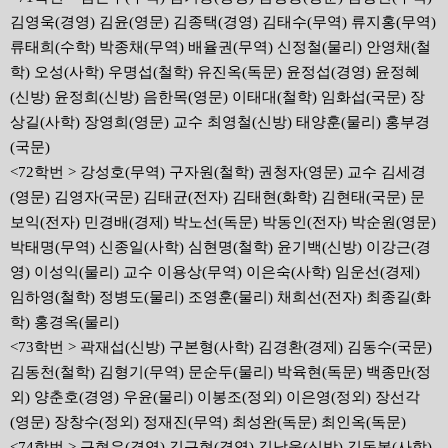
김영욱(경영) 김윤(영문) 김종택(경영) 김태수(무역) 류지홍(무역)
류태희(수학) 박종채(무역) 배율권(무역) 신정철(물리) 안영채(철
학) 오성(사학) 우명섭(철학) 유진옥(독문) 윤정섭(경영) 윤정혜
(신방) 윤정희(신방) 음한목(영문) 이태대(철학) 임화섭(국문) 장
상길(사학) 장영희(영문) 교수 최영철(신방) 태양훈(물리) 홍부경
(국문)
<72학번 > 강성호(무역) 구자원(철학) 권청자(영문) 교수 김세경
(영문) 김영자(국문) 김태균(전자) 김태현(화학) 김현태(국문) 문
보익(전자) 민경배(경제) 박노선(독문) 박동인(전자) 박순원(영문)
박태명(무역) 신종일(사학) 심현명(철학) 윤기백(신방) 이강근(경
영) 이성익(물리) 교수 이용상(무역) 이은숙(사학) 임운선(경제)
임하영(철학) 정병도(물리) 조영훈(물리) 채희선(전자) 최종길(화
학) 홍경옥(물리)
<73학번 > 곽재섭(신방) 구본형(사학) 김경환(경제) 김동수(국문)
김동천(철학) 김형기(무역) 문순두(물리) 박육현(독문) 백종만(정
외) 양춘호(경영) 우윤(물리) 이봉조(정외) 이은영(정외) 장선각
(영문) 장창수(정외) 정재진(무역) 최성완(독문) 최인옥(독문)
<74학번 > 구현우(경영) 김규현(경영) 김남웅(신방) 김동복(사학)