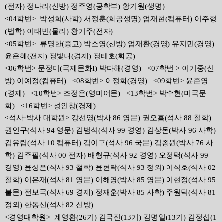
(전자) 정나리(신방) 정주영(공학부) 황기원(생명)
<04학번> 박성희(사학) 서정훈(화공생명) 엄재현(컴퓨터) 이주형
(법학) 이태빈(물리) 황기주(전자)
<05학번> 류명한(종교) 박소영(신방) 엄재환(경영) 유지민(경영)
윤은혜(전자) 정빛나(경제) 정태호(화공)
<06학번> 문정미(국제문화I) 박다해(경영) <07학번 > 이기중(신
방) 이예정(컴퓨터) <08학번> 이정화(경영) <09학번> 윤준영
(경제) <10학번> 조정은(영미어문) <13학번> 박수현(미국문
화) <16학번> 성인창(경제)
<석사·박사 대학원> 강선영(박사 86 영문) 권오흠(석사 88 철학)
권인구(석사 94 영문) 김범석(석사 99 경영) 김상돈(박사 96 사학)
김유림(석사 10 컴퓨터) 김이구(석사 96 국문) 김종원(박사 76 사
학) 김주필(석사 00 전자) 배형규(석사 92 경영) 오정택(석사 99
경영) 윤성은(석사 93 철학) 윤현탁(석사 93 정외) 이석호(석사 02
철학) 이은재(석사 81 영문) 이해영(박사 85 영문) 이현정(석사 95
불문) 전보국(석사 69 경제) 정재훈(박사 85 사학) 주원덕(석사 81
정외) 한동신(석사 82 신방)
<경영대학원> 계영환(26기) 김국진(13기) 김명일(13기) 김정섭(1