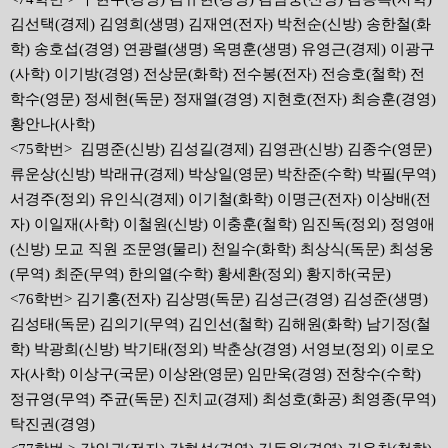
김선택(경제) 김영희(생명) 김재연(전자) 박천순(신방) 송한철(화
학) 송호섭(경영) 연광렬(생명) 옥명훈(생명) 유영근(경제) 이광구
(사학) 이기방(경영) 전상문(화학) 전수봉(전자) 전승호(철학) 전
학수(영문) 정세현(독문) 정재열(경영) 지현호(전자) 최승훈(경영)
황안나(사학)
<75학번> 김명준(신방) 김성길(경제) 김영관(신방) 김종수(영문)
류운상(신방) 박래규(경제) 박상일(영문) 박찬준(수학) 박필(무역)
서경주(정외) 유인식(경제) 이기철(화학) 이명근(전자) 이상배(전
자) 이일재(사학) 이철원(신방) 이충훈(철학) 임진독(정외) 정영애
(신방) 모교 직원 조문영(물리) 천일수(화학) 최상식(독문) 최성웅
(무역) 최준(무역) 한의열(수학) 황세환(정외) 황지하(국문)
<76학번> 김기홍(전자) 김상명(독문) 김성근(경영) 김성준(생명)
김성태(독문) 김의기(무역) 김인선(철학) 김해원(화학) 남기정(철
학) 박광희(신방) 박기태(정외) 박춘상(경영) 서영보(정외) 이로오
자(사학) 이상구(국문) 이상완(영문) 임만욱(경영) 전창수(수학)
정규영(무역) 주균(독문) 진치교(경제) 최성호(화공) 최영종(무역)
탁진권(경영)