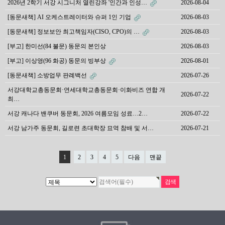
2026년 2학기 서강 시그니처 열린강좌 '인간과 인성…
2026-08-04
[동문새책] AI 오케스트레이터와 슈퍼 1인 기업
2026-08-03
[동문새책] 정보보안 최고책임자(CISO, CPO)의 …
2026-08-03
[부고] 한미선(84 불문) 동문의 본인상
2026-08-03
[부고] 이상영(96 화공) 동문의 빙부상
2026-08-01
[동문새책] 소방업무 판례백선
2026-07-26
서강대학교총동문회·연세대학교총동문회·이화비즈 연합 개
2026-07-22
최…
서강 캐나다 밴쿠버 동문회, 2026 여름모임 성료…2…
2026-07-22
서강 남가주 동문회, 길로련 초대학장 묘역 참배 및 서…
2026-07-21
1
2
3
4
5
다음
맨끝