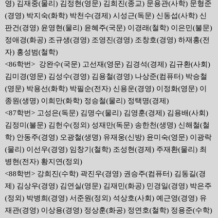
영) 김재중(물리) 김정현(영문) 김희진(종교) 문용관(사학) 문형준
(경영) 박지숙(화학) 박천수(경제) 시성근(독문) 신동섭(사학) 신
판건(경영) 윤영현(물리) 윤혜주(국문) 이경래(철학) 이은민(불문)
정애경(화공) 조규생(경영) 조영진(경영) 조창호(경영) 하재홍(전
자) 홍성범(철학)
<86학번> 강완수(국문) 고선재(영문) 김경석(경제) 김규환(사회)
김미경(영문) 김성수(경영) 김용철(경영) 나상준(컴퓨터) 박승철
(영문) 박용선(화학) 박필순(전자) 신용운(경영) 이정화(영문) 이
종원(생명) 이희만(화학) 정승철(물리) 정택명(경제)
<87학번> 고성은(독문) 김명수(물리) 김영훈(경제) 김용배(사회)
김정미(불문) 김헌수(정외) 성재만(독문) 송한천(생명) 신해철(철
학) 안동주(경영) 오광철(생명) 유재웅(신방) 윤미숙(영문) 이광락
(물리) 이선우(경영) 임창기(철학) 조성현(경제) 주재환(물리) 최
병현(전자) 황지연(정외)
<88학번> 강희진(수학) 곽진우(경영) 권승주(컴퓨터) 김동길(경
제) 김상우(경영) 김연실(영문) 김재민(화공) 민경일(경영) 박은주
(정외) 박병희(경영) 서준원(정외) 석상호(사회) 예근영(경영) 유
재관(경영) 이상용(경영) 정상훈(화공) 정연호(철학) 정용준(수학)