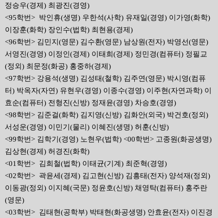
정승우(경제) 최광진(경영)
<95학번> 박인휴(생명) 우한석(사학) 유재일(경영) 이가영(화학)
이장훈(화학) 장인수(법학) 최현용(경제)
<96학번> 김민지(영문) 김수환(영문) 남상원(전자) 박영선(영문)
서영진(경영) 이정인(경제) 이태희(경제) 정민경(컴퓨터) 정필교
(정외) 최문정(화공) 홍중하(경제)
<97학번> 강용석(생명) 김성태(철학) 김주연(영문) 박시영(컴퓨
터) 박옥자(자연) 유현우(경영) 이종수(경영) 이주현(자연과학) 이
효순(컴퓨터) 전형진(신방) 정재윤(경영) 차승호(경영)
<98학번> 김준걸(화학) 김지영(신방) 김화안(외국) 박건호(정외)
서성운(경영) 이민기(물리) 이혜진(생명) 허훈(신방)
<99학번> 김학기(경영) 노현우(법학) <00학번> 고종원(화공생명)
김상현(경제) 허경진(화학)
<01학번> 김희철(법학) 이태균(기계) 최준혁(경영)
<02학번> 곽윤세(경제) 김고현(신방) 김흥태(전자) 양석재(정외)
이동광(정외) 이지혜(국문) 정윤호(신방) 채영탁(컴퓨터) 홍주란
(영문)
<03학번> 김태현(공학부) 박태현(화공생명) 안효윤(전자) 이진경