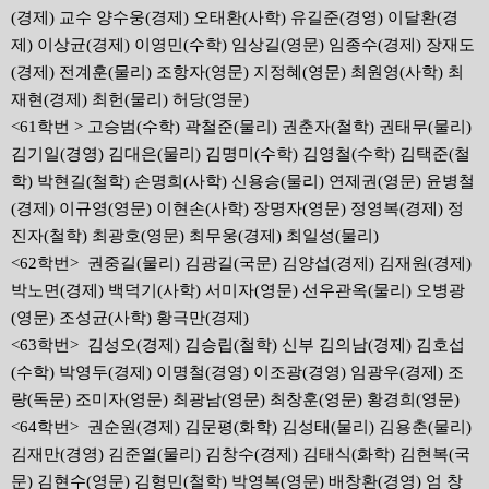
(경제) 교수 양수웅(경제) 오태환(사학) 유길준(경영) 이달환(경
제) 이상균(경제) 이영민(수학) 임상길(영문) 임종수(경제) 장재도
(경제) 전계훈(물리) 조항자(영문) 지정혜(영문) 최원영(사학) 최
재현(경제) 최헌(물리) 허당(영문)
<61학번 > 고승범(수학) 곽철준(물리) 권춘자(철학) 권태무(물리)
김기일(경영) 김대은(물리) 김명미(수학) 김영철(수학) 김택준(철
학) 박현길(철학) 손명희(사학) 신용승(물리) 연제권(영문) 윤병철
(경제) 이규영(영문) 이현손(사학) 장명자(영문) 정영복(경제) 정
진자(철학) 최광호(영문) 최무웅(경제) 최일성(물리)
<62학번> 권중길(물리) 김광길(국문) 김양섭(경제) 김재원(경제)
박노면(경제) 백덕기(사학) 서미자(영문) 선우관옥(물리) 오병광
(영문) 조성균(사학) 황극만(경제)
<63학번> 김성오(경제) 김승립(철학) 신부 김의남(경제) 김호섭
(수학) 박영두(경제) 이명철(경영) 이조광(경영) 임광우(경제) 조
량(독문) 조미자(영문) 최광남(영문) 최창훈(영문) 황경희(영문)
<64학번> 권순원(경제) 김문평(화학) 김성태(물리) 김용춘(물리)
김재만(경영) 김준열(물리) 김창수(경제) 김태식(화학) 김현복(국
문) 김현수(영문) 김형민(철학) 박영복(영문) 배창환(경영) 엄 창