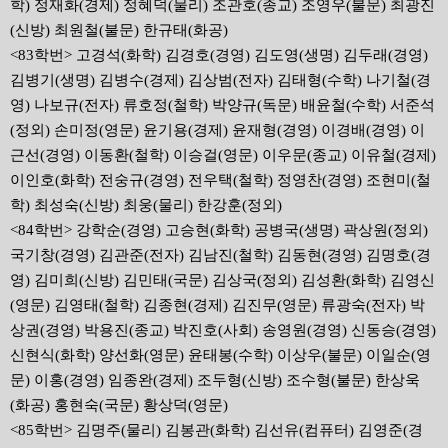
학) 정재화(경제) 정혜덕(물리) 조관호(종교) 조영우(불문) 최광진
(신방) 최원철(불문) 한규태(화공)
<83학번> 고경석(화학) 김경호(경영) 김도영(생명) 김두래(경영)
김병기(생명) 김병수(경제) 김상범(전자) 김태형(수학) 나기철(경
영) 나보규(전자) 류호정(철학) 박양규(독문) 배윤철(수학) 서준석
(정외) 손미정(영문) 윤기용(경제) 윤재형(경영) 이경배(경영) 이
근선(경영) 이동환(철학) 이승걸(영문) 이우문(종교) 이유철(경제)
이인호(화학) 전숭규(경영) 전우택(철학) 정영찬(경영) 조현미(철
학) 최성숙(신방) 최웅(물리) 한강훈(정외)
<84학번> 강학순(경영) 고승현(화학) 공병국(생명) 곽상원(정외)
국기창(경영) 김관준(전자) 김남진(철학) 김동현(경영) 김명호(경
영) 김미희(신방) 김민태(국문) 김상국(정외) 김성환(화학) 김영신
(영문) 김영태(철학) 김종현(경제) 김진무(영문) 류광숙(전자) 박
상권(경영) 박용진(종교) 박진호(사회) 송영원(경영) 신동승(경영)
신현식(화학) 양선화(영문) 윤태봉(수학) 이상우(불문) 이일순(영
문) 이홍(경영) 임종완(경제) 조두형(신방) 조수형(불문) 한상욱
(화공) 홍현숙(국문) 황상덕(영문)
<85학번> 김명주(물리) 김봉관(화학) 김선유(컴퓨터) 김영준(경