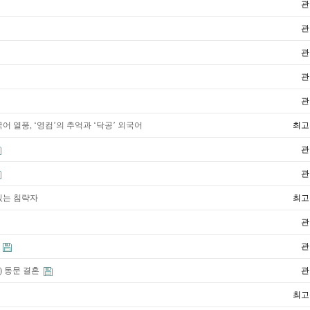
관
관
관
관
관
국어 열풍, ‘영컴’의 추억과 ‘닥공’ 외국어
최고
관
관
맛있는 침략자
최고
관
상
관
문) 동문 결혼
관
최고