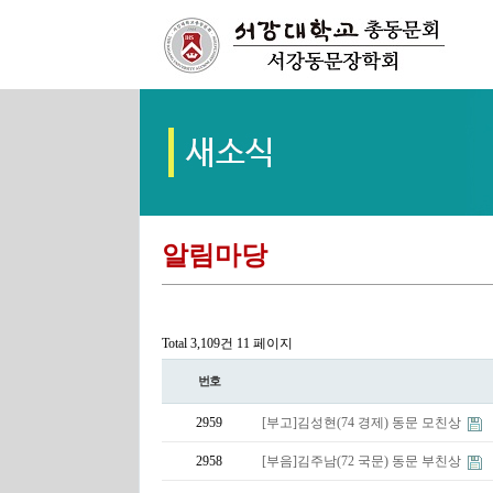
알림마당
Total 3,109건
11 페이지
번호
2959
[부고]김성현(74 경제) 동문 모친상
2958
[부음]김주남(72 국문) 동문 부친상