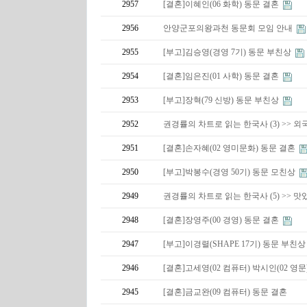
2957
[결혼]이혜인(06 화학) 동문 결혼
2956
안양군포의왕과천 동문회 모임 안내
2955
[부고]김승영(경영 7기) 동문 부친상
2954
[결혼]임은진(01 사학) 동문 결혼
2953
[부고]장혁(79 신방) 동문 부친상
2952
권경률의 차트로 읽는 한국사 (3) >> 외
2951
[결혼]손자혜(02 영미문화) 동문 결혼
2950
[부고]박봉수(경영 50기) 동문 모친상
2949
권경률의 차트로 읽는 한국사 (5) >> 
2948
[결혼]장영주(00 경영) 동문 결혼
2947
[부고]이경렬(SHAPE 17기) 동문 부친
2946
[결혼]고세영(02 컴퓨터) 박시인(02 영
2945
[결혼]금교완(09 컴퓨터) 동문 결혼