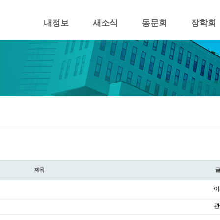
내정보
새소식
동문회
장학회
제목
이
관