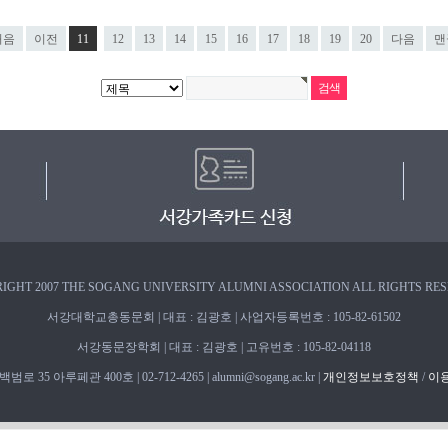
처음
이전
11
12
13
14
15
16
17
18
19
20
다음
맨
IGHT 2007 THE SOGANG UNIVERSITY ALUMNI ASSOCIATION ALL RIGHTS RE
서강대학교총동문회 | 대표 : 김광호 | 사업자등록번호 : 105-82-61502
서강동문장학회 | 대표 : 김광호 | 고유번호 : 105-82-04118
 35 아루페관 400호 | 02-712-4265 | alumni@sogang.ac.kr |
개인정보보호정책
/
이