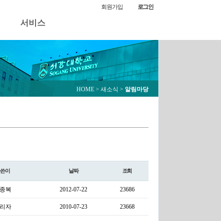
회원가입
로그인
서비스
HOME
> 새소식 >
알림마당
글쓴이
날짜
조회
종복
2012-07-22
23686
리자
2010-07-23
23668