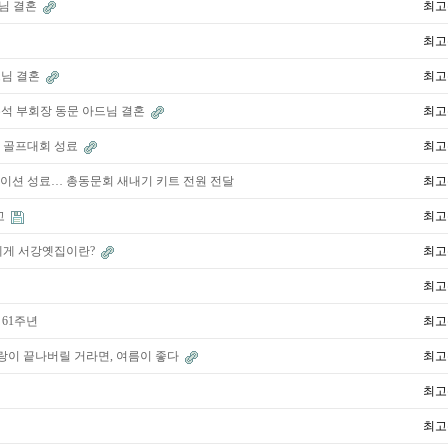
따님 결혼
최고
최고
드님 결혼
최고
 수석 부회장 동문 아드님 결혼
최고
동문 골프대회 성료
최고
테이션 성료… 총동문회 새내기 키트 전원 전달
최고
고
최고
나에게 서강옛집이란?
최고
최고
 61주년
최고
사랑이 끝나버릴 거라면, 여름이 좋다
최고
최고
최고