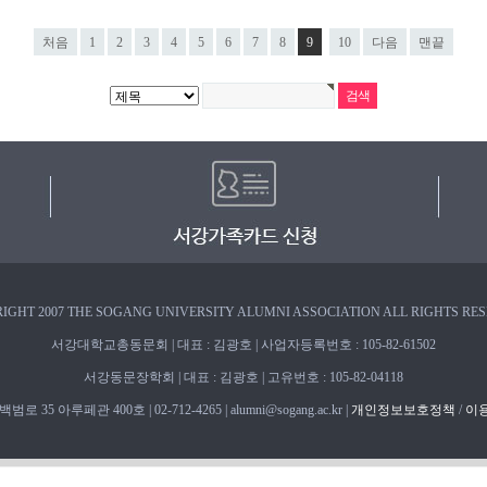
처음
1
2
3
4
5
6
7
8
9
10
다음
맨끝
IGHT 2007 THE SOGANG UNIVERSITY ALUMNI ASSOCIATION ALL RIGHTS RE
서강대학교총동문회 | 대표 : 김광호 | 사업자등록번호 : 105-82-61502
서강동문장학회 | 대표 : 김광호 | 고유번호 : 105-82-04118
 35 아루페관 400호 | 02-712-4265 | alumni@sogang.ac.kr |
개인정보보호정책
/
이