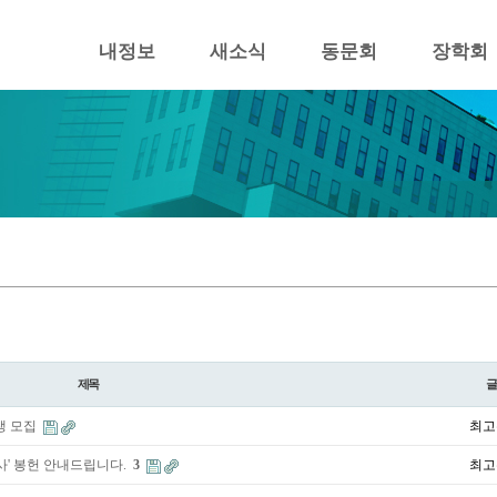
내정보
새소식
동문회
장학회
제목
생 모집
최고
미사' 봉헌 안내드립니다.
3
최고