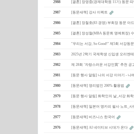
2988
[결혼] 장영중(경제대학원 11기) 동문 
2987
[동문새책] 강사 이펙트
2986
[결혼] 장철호(83 경영) 부회장 동문 아
2985
[결혼] 장성철(MBA 동문회 명예회장)
2984
"우리는 서강, So Good!" 제5회 서강
2983
2025년 2학기 국제학생 신입생 오리엔
2982
제 28회 ‘자랑스러운 서강인賞’ 추천 공
2981
[동문 행사 알림] 나의 서강 이야기 - 
2980
[동문새책] 영리법인 200% 활용법
2979
[동문 행사 알림] 화학인의 날_서강 화학
2978
[동문새책] 일본어 명카피 필사 노트_
2977
[동문새책] 비즈니스 한국어
2976
[동문새책] AI 네이티브 시대가 온다