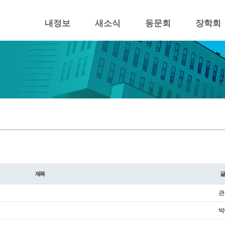
내정보
새소식
동문회
장학회
제목
관
박