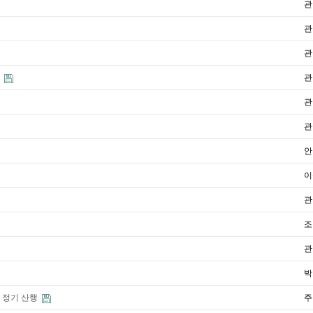
관
관
관
회
관
관
관
안
이
관
조
관
박
차 정기 산행
주