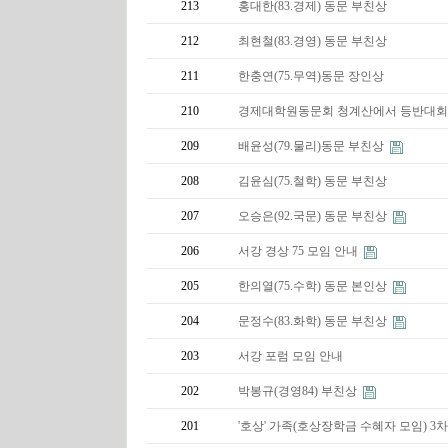
213
홍대한(83.경제) 동문 부친상
212
최현철(83.경영) 동문 부친상
211
한충연(75.무역)동문 장인상
210
경제대학원동문회 청계산에서 등반대
209
배윤성(79.물리)동문 부친상
208
김윤심(75.철학) 동문 부친상
207
오승은(92.국문) 동문 부친상
206
서강 경상 75 모임 안내
205
한의열(75.수학) 동문 본인상
204
문정수(83.화학) 동문 부친상
203
서강 포럼 모임 안내
202
박봉규(경영84) 부친상
201
'호상' 가족(호상장학금 수혜자 모임) 3