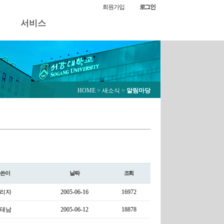
회원가입
로그인
서비스
HOME
> 새소식 >
알림마당
글쓴이
날짜
조회
리자
2005-06-16
16972
태남
2005-06-12
18878