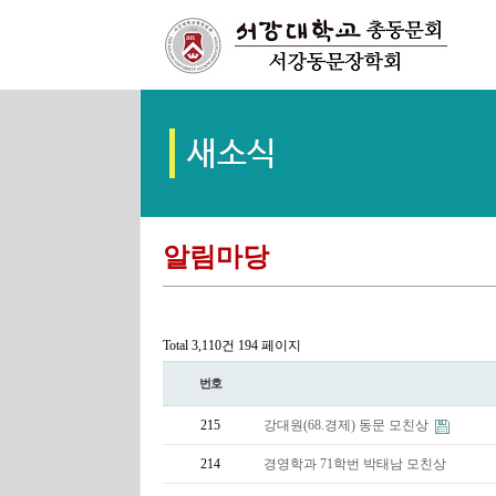
알림마당
Total 3,110건
194 페이지
번호
215
강대원(68.경제) 동문 모친상
214
경영학과 71학번 박태남 모친상