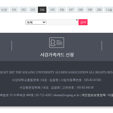
이전
191
192
193
194
195
196
197
198
199
200
다음
IGHT 2007 THE SOGANG UNIVERSITY ALUMNI ASSOCIATION ALL RIGHTS RE
서강대학교총동문회 | 대표 : 김광호 | 사업자등록번호 : 105-82-61502
서강동문장학회 | 대표 : 김광호 | 고유번호 : 105-82-04118
 35 아루페관 400호 | 02-712-4265 | alumni@sogang.ac.kr |
개인정보보호정책
/
이