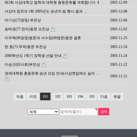
제2회 서강대학교 법학과 대학원 총동문회를 개최합니다
1
2005-12-09
서강대 정외과 1회 2005년도 송년의 밤 행사 결과 …
2005-12-08
마기선(75경영) 부친상
2005-12-06
송태경(77.전자)동문 모친상
2005-12-02
이우백(90경영)동문과 서수정(90영문)동문 결혼
2005-11-25
한 효(73.무역)동문 부친상
2005-11-24
2006학년도 1학기 장학생 선발 안내
2005-11-24
이승근(82사회)부친상
2005-11-22
경제대학원 총동문회 송년 모임 안내(서강옛집에도 실어 …
2005-11-21
처음
이전
191
192
193
194
195
다음
맨끝