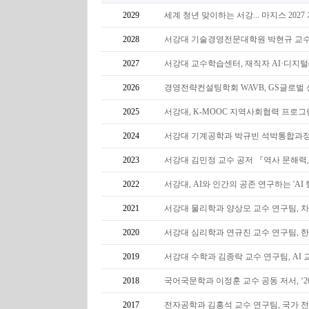
2029
세계 청년 맞이하는 서강... 마지스 202
2028
서강대 기술경영전문대학원 박현규 교수 창
2027
서강대 교수학습센터, 재직자 AI·디지털
2026
경영전략컨설팅학회 WAVB, GS글로벌
2025
서강대, K-MOOC 지역사회협력 프로그
2024
서강대 기계공학과 박규빈 석박통합과정생
2023
서강대 김민정 교수 공저 『역사 문해력
2022
서강대, AI와 인간의 공존 연구하는 'AI
2021
서강대 물리학과 양상모 교수 연구팀, 
2020
서강대 심리학과 연규진 교수 연구팀,
2019
서강대 수학과 김종락 교수 연구팀, AI
2018
국어국문학과 이정훈 교수 공동 저서, ‘
2017
전자공학과 김홍석 교수 연구팀, 국가 전