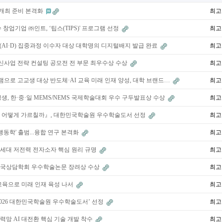
7 개최 준비 본격화
최고
업기업 ㈜인트, ‘팁스(TIPS)' 프로그램 선정
최고
(AI·D) 집중과정 이수자 대상 대학명의 디지털배지 발급 완료
최고
 신사업 전략 컨설팅 공모전 전 부문 최우수상 수상
최고
램으로 고교생 대상 반도체·AI 교육 미래 인재 양성, 대학 브랜드…
최고
, 한·중·일 MEMS/NEMS 국제학술대회 우수 구두발표상 수상
최고
, 어떻게 가르칠까』, 대한민국학술원 우수학술도서 선정
최고
 행동학' 출범...융합 연구 본격화
최고
차세대 저전력 전자소자 핵심 원리 규명
최고
 한국상담학회 우수학술논문 장려상 수상
최고
 교육으로 미래 인재 육성 나서
최고
2026 대한민국학술원 우수학술도서’ 선정
최고
력망 AI 대전환 핵심 기술 개발 착수
최고