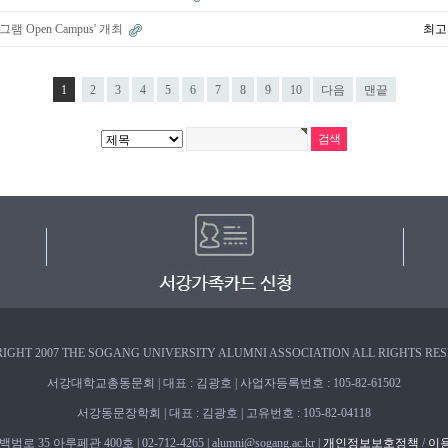
Open Campus' 개최
최고
1
2
3
4
5
6
7
8
9
10
다음
맨끝
IGHT 2007 THE SOGANG UNIVERSITY ALUMNI ASSOCIATION ALL RIGHTS RE
서강대학교총동문회 | 대표 : 김광호 | 사업자등록번호 : 105-82-61502
서강동문장학회 | 대표 : 김광호 | 고유번호 : 105-82-04118
 35 아루페관 400호 | 02-712-4265 | alumni@sogang.ac.kr |
개인정보보호정책
/
이