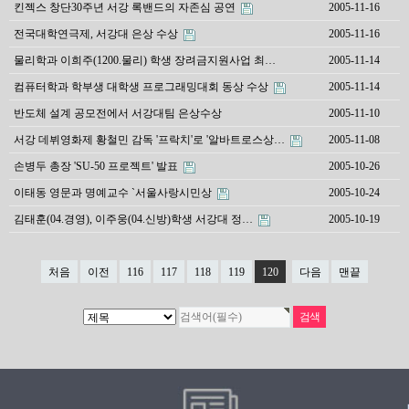
킨젝스 창단30주년 서강 록밴드의 자존심 공연
2005-11-16
전국대학연극제, 서강대 은상 수상
2005-11-16
물리학과 이희주(1200.물리) 학생 장려금지원사업 최…
2005-11-14
컴퓨터학과 학부생 대학생 프로그래밍대회 동상 수상
2005-11-14
반도체 설계 공모전에서 서강대팀 은상수상
2005-11-10
서강 데뷔영화제 황철민 감독 '프락치'로 '알바트로스상…
2005-11-08
손병두 총장 'SU-50 프로젝트' 발표
2005-10-26
이태동 영문과 명예교수 `서울사랑시민상
2005-10-24
김태훈(04.경영), 이주웅(04.신방)학생 서강대 정…
2005-10-19
처음
이전
116
117
118
119
120
다음
맨끝