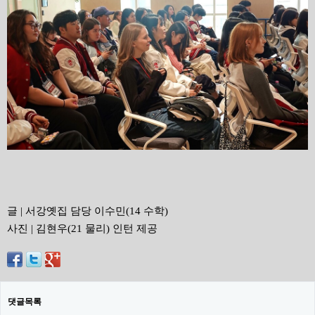
글 | 서강옛집 담당 이수민(14 수학)
사진 | 김현우(21 물리) 인턴 제공
댓글목록