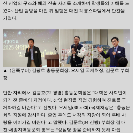
산 산업의 구조와 해외 진출 사례를 소개하며 학생들의 이해를 도
왔다. 산업 탐방을 마친 뒤 일행은 대전 계룡스파텔에서 만찬을
가졌다.
▲
(
왼쪽부터
)
김광호 총동문회장
,
오세일 국제처장
,
김문호 부회
장
만찬 자리에서 김광호(72 경영) 총동문회장은 “대학은 사회인이
되기 전 준비의 과정이다. 산업 현장을 직접 경험하며 진로를 구
체화하길 바란다”고 전했다. 오세일(88 사회) 국제처장은 “총동문
회의 지원에 감사하며, 졸업 후에도 서강의 자랑이 되어 후배 사
랑을 이어가길 바란다”고 말했다. 김문호(84 신방) 부회장 겸 대
전·세종지역동문회 총무는 “성심당 빵을 준비하지 못해 아쉽