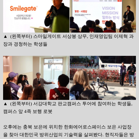
▲
(
왼쪽부터
)
스마일게이트 서상봉 상무, 인재영입팀 이제혁 과
장과
경청하는 학생들
▲
(
왼쪽부터
)
서강대학교 판교캠퍼스 투어에 참여하는 학생들,
캠퍼스 앞 4족 보행 로봇
오후에는 충북 보은에 위치한 한화에어로스페이스 보은 사업장
을 찾아 대한민국 방위산업의 기술력을 살펴봤다. 현직자들은 방