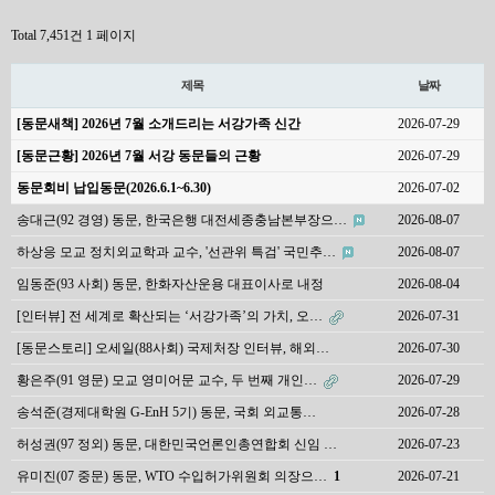
Total 7,451건
1 페이지
제목
날짜
[동문새책] 2026년 7월 소개드리는 서강가족 신간
2026-07-29
[동문근황] 2026년 7월 서강 동문들의 근황
2026-07-29
동문회비 납입동문(2026.6.1~6.30)
2026-07-02
송대근(92 경영) 동문, 한국은행 대전세종충남본부장으…
2026-08-07
하상응 모교 정치외교학과 교수, '선관위 특검' 국민추…
2026-08-07
임동준(93 사회) 동문, 한화자산운용 대표이사로 내정
2026-08-04
[인터뷰] 전 세계로 확산되는 ‘서강가족’의 가치, 오…
2026-07-31
[동문스토리] 오세일(88사회) 국제처장 인터뷰, 해외…
2026-07-30
황은주(91 영문) 모교 영미어문 교수, 두 번째 개인…
2026-07-29
송석준(경제대학원 G-EnH 5기) 동문, 국회 외교통…
2026-07-28
허성권(97 정외) 동문, 대한민국언론인총연합회 신임 …
2026-07-23
유미진(07 중문) 동문, WTO 수입허가위원회 의장으…
1
2026-07-21