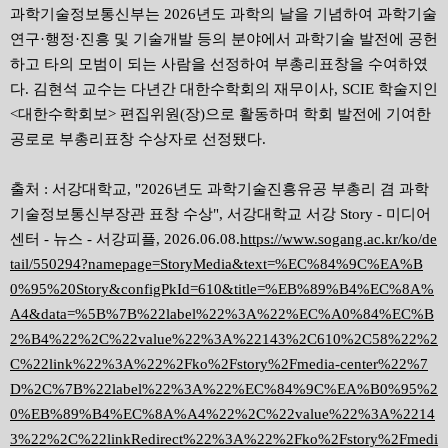
과학기술정보통신부는 2026년도 과학의 날을 기념하여 과학기술
연구·행정·진흥 및 기술개발 등의 분야에서 과학기술 발전에 공헌
하고 타의 모범이 되는 사람을 선정하여 부총리표창을 수여하였
다. 김현석 교수는 다년간 대한수학회의 재무이사, SCIE 학술지인
<대한수학회보> 편집위원(장)으로 활동하며 학회 발전에 기여한
공로로 부총리표창 수상자로 선정됐다.
출처 : 서강대학교, "2026년도 과학기술진흥유공 부총리 겸 과학
기술정보통신부장관 표창 수상", 서강대학교 서강 Story - 미디어
센터 - 뉴스 - 서강피플, 2026.06.08.
https://www.sogang.ac.kr/ko/de
tail/550294?namepage=StoryMedia&text=%EC%84%9C%EA%B
0%95%20Story&configPkId=610&title=%EB%89%B4%EC%8A%
A4&data=%5B%7B%22label%22%3A%22%EC%A0%84%EC%B
2%B4%22%2C%22value%22%3A%22143%2C610%2C58%22%2
C%22link%22%3A%22%2Fko%2Fstory%2Fmedia-center%22%7
D%2C%7B%22label%22%3A%22%EC%84%9C%EA%B0%95%2
0%EB%89%B4%EC%8A%A4%22%2C%22value%22%3A%2214
3%22%2C%22linkRedirect%22%3A%22%2Fko%2Fstory%2Fmedi