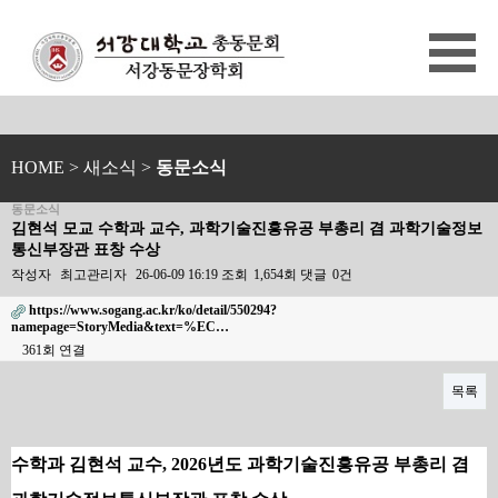
HOME
> 새소식 >
동문소식
동문소식
김현석 모교 수학과 교수, 과학기술진흥유공 부총리 겸 과학기술정보
통신부장관 표창 수상
작성자
최고관리자
26-06-09 16:19
조회
1,654회
댓글
0건
https://www.sogang.ac.kr/ko/detail/550294?
namepage=StoryMedia&text=%EC…
361회 연결
목록
본문
수학과 김현석 교수,
2026년도 과학기술진흥유공 부총리 겸