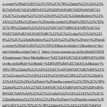
a-center%3Ftab%3D1%22%7D%2C%7B%22label%22%3A%22%
EC%84%9C%EA%B0%95%20%ED%94%BC%ED%94%8C%2
2%2C%22value%22%3A%22610%22%2C%22linkRedirect%22%
3A%22%2Fko%2Fstory%2Fmedia-center%3Ftab%3D2%22%7D%
2C%7B%22label%22%3A%22%EC%97%B0%EA%B5%AC%2
0%EC%84%B1%EA%B3%BC%22%2C%22value%22%3A%225
8%22%2C%22linkRedirect%22%3A%22%2Fko%2Fstory%2Fmedi
a-center%3Ftab%3D3%22%7D%5D&activeIndex=2&redirect=/ko/
story/media-center?tab=2
,
https://www.sogang.ac.kr/ko/detail/55029
4?namepage=StoryMedia&text=%EC%84%9C%EA%B0%95%20St
ory&configPkId=610&title=%EB%89%B4%EC%8A%A4&data=%
5B%7B%22label%22%3A%22%EC%A0%84%EC%B2%B4%22%
2C%22value%22%3A%22143%2C610%2C58%22%2C%22link%
22%3A%22%2Fko%2Fstory%2Fmedia-center%22%7D%2C%7B%
22label%22%3A%22%EC%84%9C%EA%B0%95%20%EB%89%
B4%EC%8A%A4%22%2C%22value%22%3A%22143%22%2C%
22linkRedirect%22%3A%22%2Fko%2Fstory%2Fmedia-center%3F
tab%3D1%22%7D%2C%7B%22label%22%3A%22%EC%84%9