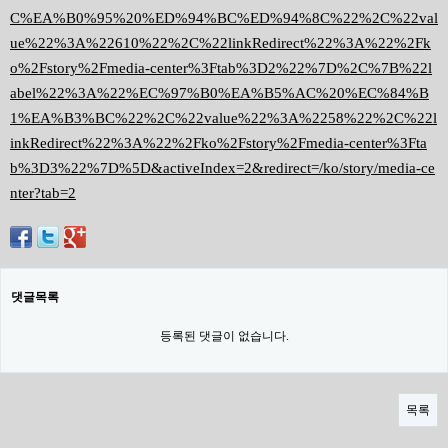
C%EA%B0%95%20%ED%94%BC%ED%94%8C%22%2C%22val
ue%22%3A%22610%22%2C%22linkRedirect%22%3A%22%2Fk
o%2Fstory%2Fmedia-center%3Ftab%3D2%22%7D%2C%7B%22l
abel%22%3A%22%EC%97%B0%EA%B5%AC%20%EC%84%B
1%EA%B3%BC%22%2C%22value%22%3A%2258%22%2C%22l
inkRedirect%22%3A%22%2Fko%2Fstory%2Fmedia-center%3Fta
b%3D3%22%7D%5D&activeIndex=2&redirect=/ko/story/media-ce
nter?tab=2
댓글목록
등록된 댓글이 없습니다.
목록