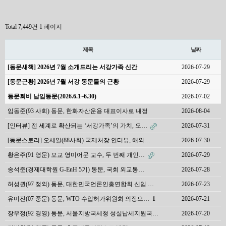
Total 7,449건
1 페이지
제목
날짜
[동문새책] 2026년 7월 소개드리는 서강가족 신간
2026-07-29
[동문근황] 2026년 7월 서강 동문들의 근황
2026-07-29
동문회비 납입동문(2026.6.1~6.30)
2026-07-02
임동준(93 사회) 동문, 한화자산운용 대표이사로 내정
2026-08-04
[인터뷰] 전 세계로 확산되는 ‘서강가족’의 가치, 오…
2026-07-31
[동문스토리] 오세일(88사회) 국제처장 인터뷰, 해외…
2026-07-30
황은주(91 영문) 모교 영미어문 교수, 두 번째 개인…
2026-07-29
송석준(경제대학원 G-EnH 5기) 동문, 국회 외교통…
2026-07-28
허성권(97 정외) 동문, 대한민국언론인총연합회 신임 …
2026-07-23
유미진(07 중문) 동문, WTO 수입허가위원회 의장으…
1
2026-07-21
장우정(92 경영) 동문, 서울지방국세청 성실납세지원국…
2026-07-20