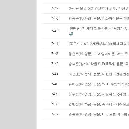
7447
하상응 모교 정치외교학과 교수, '선관위
7446
임동준(93 사회) 동문, 한화자산운용 
[인터뷰] 전 세계로 확산되는 ‘서강가족
7445
7444
[동문스토리] 오세일(88사회) 국제처장
7443
황은주(91 영문) 모교 영미어문 교수, 두
7442
송석준(경제대학원 G-EnH 5기) 동문,
7441
허성권(97 정외) 동문, 대한민국언론인
7440
유미진(07 중문) 동문, WTO 수입허
7439
장우정(92 경영) 동문, 서울지방국세
7438
김범철(91 화공) 동문, 충주세무서장으
7437
안승준(95 경영) 동문, CJ푸드빌 미국법