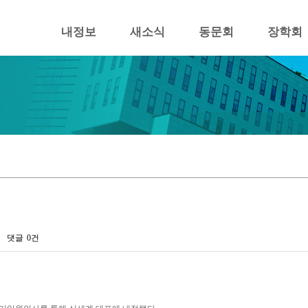
내정보
새소식
동문회
장학회
댓글
0건