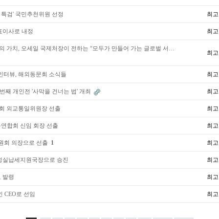
 특검' 국민추천위원 선정
최고
대표이사로 내정
최고
’의 가치, 오세일 국제처장이 전하는 “모두가 만들어 가는 글로벌 서…
최고
 인터뷰, 해외동문회 소식들
최고
 번째 개인전 '사막을 건너는 법' 개최
최고
 국회 외교통일위원장 선출
최고
총연합회 신임 회장 선출
최고
가위원회 의장으로 선출
1
최고
청 성실납세지원국장으로 승진
최고
로 발령
최고
인 CEO로 선임
최고