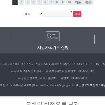
1
2
3
4
5
6
7
8
9
10
다음
맨끝
IGHT 2007 THE SOGANG UNIVERSITY ALUMNI ASSOCIATION ALL RIGHTS RE
서강대학교총동문회 | 대표 : 김광호 | 사업자등록번호 : 105-82-61502
서강동문장학회 | 대표 : 김광호 | 고유번호 : 105-82-04118
 35 아루페관 400호 | 02-712-4265 | alumni@sogang.ac.kr |
개인정보보호정책
/
이
모바일 버전으로 보기