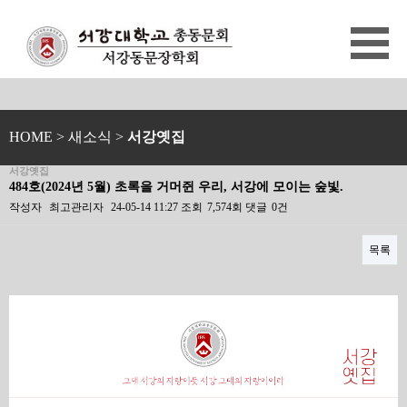
HOME
> 새소식 >
서강옛집
서강옛집
484호(2024년 5월) 초록을 거머쥔 우리, 서강에 모이는 숲빛.
작성자
최고관리자
24-05-14 11:27
조회
7,574회
댓글
0건
목록
본문