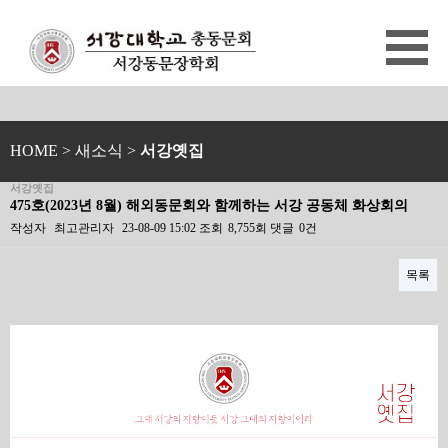
HOME
> 새소식 >
서강옛집
서강옛집
475호(2023년 8월) 해외동문회와 함께하는 서강 공동체 화상회의
작성자
최고관리자
23-08-09 15:02
조회
8,755회
댓글
0건
목록
본문