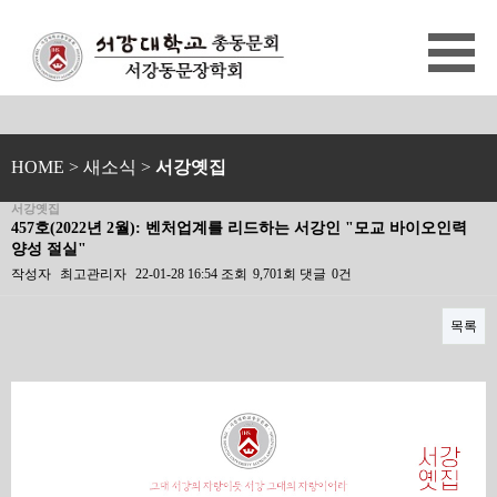
HOME
> 새소식 >
서강옛집
서강옛집
457호(2022년 2월): 벤처업계를 리드하는 서강인 "모교 바이오인력
양성 절실"
작성자
최고관리자
22-01-28 16:54
조회
9,701회
댓글
0건
목록
본문