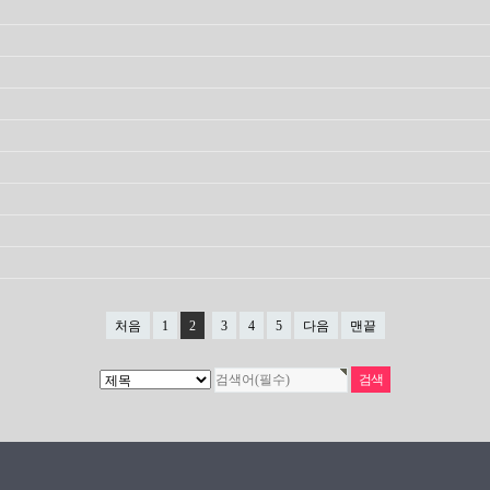
처음
1
2
3
4
5
다음
맨끝