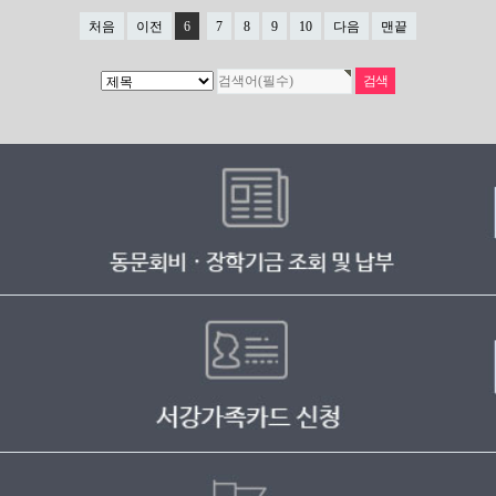
처음
이전
6
7
8
9
10
다음
맨끝