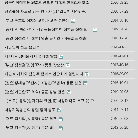
공공정책대학원 2021학년도 전기 입학전형(1차 및 2…
2020-09-23
권경률의 차트로 읽는 한국사 (1) "얼굴이 백신? 춤…
2020-07-29
[부고]손호철 정치외교학과 교수 부친상
2014-08-18
[공지]2019년 2학기 서강동문장학회 장학금 신청 안…
2019-04-26
[공연]정성경(13 철학) 연출 뮤지컬 <어림없는 청춘…
2018-12-20
서강인이 쓰고 옮긴 책
2020-11-25
제7회 서강미술가회 정기전 알림
2010-12-01
[부고]장성철(경영 32기) 동문 장모상
2013-10-16
재단 이사회와 남양주 캠퍼스 간담회가 열립니다
2016-09-09
[결혼]정재성(05전자)-조경진(06법학) 동문 결혼
2016-10-04
[결혼]이근환(75 화학) 동문 장남 결혼
2016-09-08
［부고］장익(십자가의 요한, 前 서강대학교 부교수) 주…
2020-08-12
서강기독동문회 창립 총회 공고
2014-07-14
[결혼]김선혁(07 경영) 동문 결혼
2016-06-08
[부고]강용자(60 영문) 동문 별세
2013-06-29