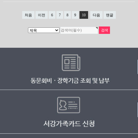
처음
이전
6
7
8
9
10
다음
맨끝