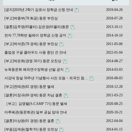
[공지]2019년 2학기 김로사 장학금 신청 안내
2019-04-26
[부고]박종부(78 화공) 동문 부친상
2018-07-28
[결혼]김주영(95물리) 김은경(01물리)동문
2013-10-11
전자 77,78학번 릴레이 장학금 신청 공지
2014-10-10
[부고]박석준(78 경제) 동문 부친상
2011-05-06
졸업생 구글 클라우드 사용 중단 건 안내
2022-01-04
[부고]박은희(경영 50기) 동문 모친상
2014-08-27
뉴욕동문회 해외연수장학생 선발 공지
2014-03-03
서강대 창설 50주년 기념행사 사진 모음 ~ 외국인 참…
2010-08-03
[부고]전태관(82 경영) 동문 별세
2018-12-28
[결혼]이장규(69 경제) 동문 차남 결혼
2011-03-23
［부고］김명렬(S-CAMP 7기) 동문 별세
2020-08-25
아루페관(동문회관) 일부 공실 임대 안내
2020-10-21
[결혼]이상윤(01 경영) 동문 결혼
2012-04-04
[부음]김재윤(철학 91) 동문 모친상
2014-01-15