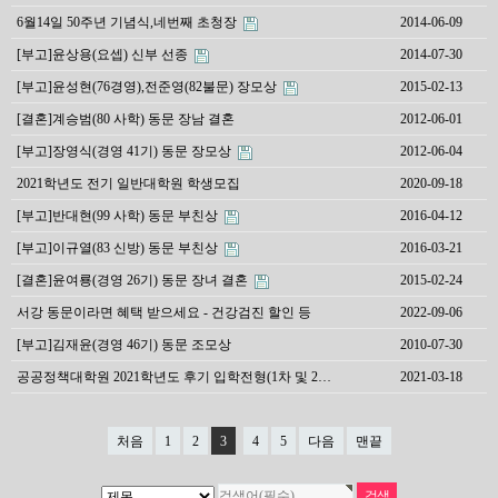
6월14일 50주년 기념식,네번째 초청장
2014-06-09
[부고]윤상용(요셉) 신부 선종
2014-07-30
[부고]윤성현(76경영),전준영(82불문) 장모상
2015-02-13
[결혼]계승범(80 사학) 동문 장남 결혼
2012-06-01
[부고]장영식(경영 41기) 동문 장모상
2012-06-04
2021학년도 전기 일반대학원 학생모집
2020-09-18
[부고]반대현(99 사학) 동문 부친상
2016-04-12
[부고]이규열(83 신방) 동문 부친상
2016-03-21
[결혼]윤여룡(경영 26기) 동문 장녀 결혼
2015-02-24
서강 동문이라면 혜택 받으세요 - 건강검진 할인 등
2022-09-06
[부고]김재윤(경영 46기) 동문 조모상
2010-07-30
공공정책대학원 2021학년도 후기 입학전형(1차 및 2…
2021-03-18
처음
1
2
3
4
5
다음
맨끝