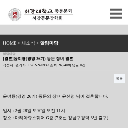
HOME
> 새소식 >
알림마당
알림마당
[결혼]윤여룡(경영 26기) 동문 장녀 결혼
작성자
관리자
15-02-24 09:43
조회
26,240회
댓글
0건
목록
본문
윤여룡(경영 26기) 동문의 장녀 윤선영 님이 결혼합니다.
일시 : 2월 28일 토요일 오전 11시
장소 : 마리아쥬스퀘어 G층 (7호선 강남구청역 3번 출구)