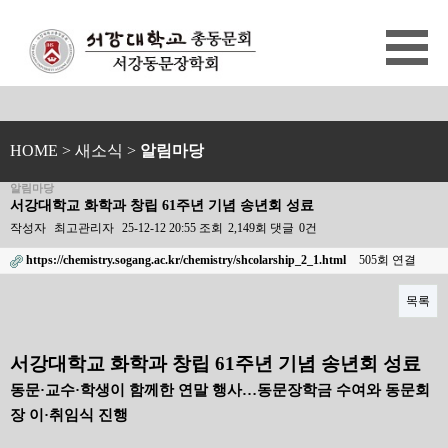
HOME
> 새소식 >
알림마당
알림마당
서강대학교 화학과 창립 61주년 기념 송년회 성료
작성자
최고관리자
25-12-12 20:55
조회
2,149회
댓글
0건
https://chemistry.sogang.ac.kr/chemistry/shcolarship_2_1.html
505회 연결
목록
본문
서강대학교 화학과 창립 61주년 기념 송년회 성료
동문·교수·학생이 함께한 연말 행사…동문장학금 수여와 동문회
장 이·취임식 진행