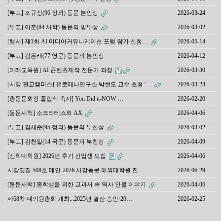
[부고] 조규정(96 정외) 동문 본인상
2026-03-24
[부고] 이훈(84 사학) 동문의 빙부상
2026-03-02
[행사] 제1회 AI 미디어커뮤니케이션 포럼 참가 신청…
2026-05-14
[부고] 김은래(77 영문) 동문의 본인상
2026-04-12
[미래교육원] AI 콘텐츠제작 전문가 과정
2026-03-30
[서강 판교캠퍼스] 유로메나연구소 박현도 교수 초청 '…
2026-03-23
[총동문회장 졸업식 축사] You Did it-NOW …
2026-02-20
[동문새책] 소크라테스와 AX
2026-04-06
[부고] 김세준(95 정외) 동문의 부친상
2026-03-02
[부고] 김천일(14 국문) 동문의 부친상
2026-04-09
[신학대학원] 2026년 후기 신입생 모집
2026-04-06
서강옛집 508호 메인-2026 서강동문 해외대학원 진…
2026-06-29
[동문새책] 중학생을 위한 교과서 속 역사 인물 이야기
2026-04-06
제68차 대의원총회 개최...2025년 결산 승인·20…
2026-02-25