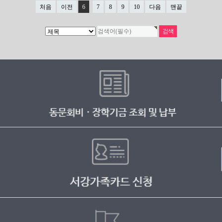
처음
이전
6
7
8
9
10
다음
맨끝