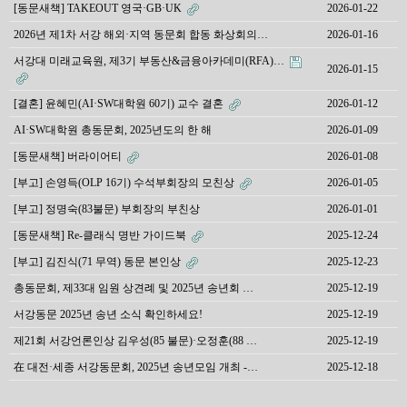
[동문새책] TAKEOUT 영국·GB·UK
2026-01-22
2026년 제1차 서강 해외·지역 동문회 합동 화상회의…
2026-01-16
서강대 미래교육원, 제3기 부동산&금융아카데미(RFA)…
2026-01-15
[결혼] 윤혜민(AI·SW대학원 60기) 교수 결혼
2026-01-12
AI·SW대학원 총동문회, 2025년도의 한 해
2026-01-09
[동문새책] 버라이어티
2026-01-08
[부고] 손영득(OLP 16기) 수석부회장의 모친상
2026-01-05
[부고] 정명숙(83불문) 부회장의 부친상
2026-01-01
[동문새책] Re-클래식 명반 가이드북
2025-12-24
[부고] 김진식(71 무역) 동문 본인상
2025-12-23
총동문회, 제33대 임원 상견례 및 2025년 송년회 …
2025-12-19
서강동문 2025년 송년 소식 확인하세요!
2025-12-19
제21회 서강언론인상 김우성(85 불문)·오정훈(88 …
2025-12-19
在 대전·세종 서강동문회, 2025년 송년모임 개최 -…
2025-12-18