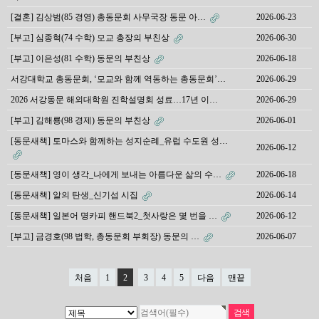
[결혼] 김상범(85 경영) 총동문회 사무국장 동문 아…
2026-06-23
[부고] 심종혁(74 수학) 모교 총장의 부친상
2026-06-30
[부고] 이은성(81 수학) 동문의 부친상
2026-06-18
서강대학교 총동문회, ‘모교와 함께 역동하는 총동문회’…
2026-06-29
2026 서강동문 해외대학원 진학설명회 성료…17년 이…
2026-06-29
[부고] 김해룡(98 경제) 동문의 부친상
2026-06-01
[동문새책] 토마스와 함께하는 성지순례_유럽 수도원 성…
2026-06-12
[동문새책] 영이 생각_나에게 보내는 아름다운 삶의 수…
2026-06-18
[동문새책] 알의 탄생_신기섭 시집
2026-06-14
[동문새책] 일본어 명카피 핸드북2_첫사랑은 몇 번을 …
2026-06-12
[부고] 금경호(98 법학, 총동문회 부회장) 동문의 …
2026-06-07
처음
1
2
3
4
5
다음
맨끝