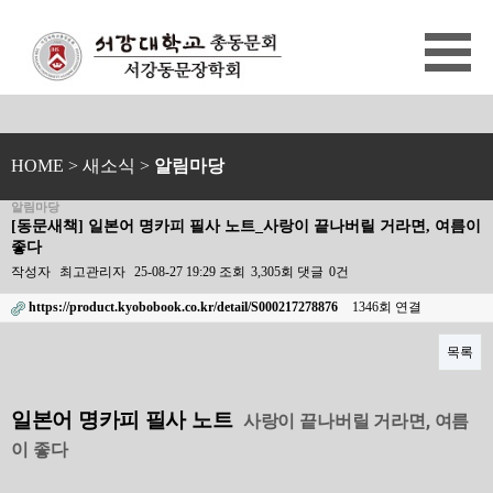
HOME
> 새소식 >
알림마당
알림마당
[동문새책] 일본어 명카피 필사 노트_사랑이 끝나버릴 거라면, 여름이
좋다
작성자
최고관리자
25-08-27 19:29
조회
3,305회
댓글
0건
https://product.kyobobook.co.kr/detail/S000217278876
1346회 연결
목록
본문
일본어 명카피 필사 노트
사랑이 끝나버릴 거라면, 여름
이 좋다