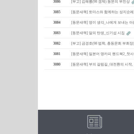
3086
[부고] 김해룡(98 경제) 동문의 부친상
3085
[동문새책] 토마스와 함께하는 성지순례
3084
[동문새책] 영이 생각_나에게 보내는 
3083
[동문새책] 알의 탄생_신기섭 시집
3082
[부고] 금경호(98 법학, 총동문회 부회
3081
[동문새책] 일본어 명카피 핸드북2_첫사
3080
[동문새책] 부의 갈림길_대전환의 시작,