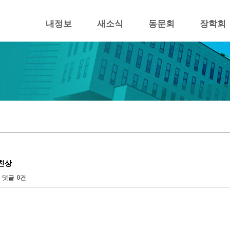
내정보
새소식
동문회
장학회
부친상
댓글
0건