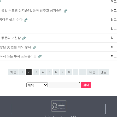
최고
_유럽 수도원 성지순례, 한국 천주교 성지순례
최고
아름다운 삶의 수다
최고
최고
장) 동문의 모친상
최고
랑은 몇 번을 해도 좋다
최고
 다시 쓰는 투자 포트폴리오
최고
처음
1
2
3
4
5
6
7
8
9
10
다음
맨끝