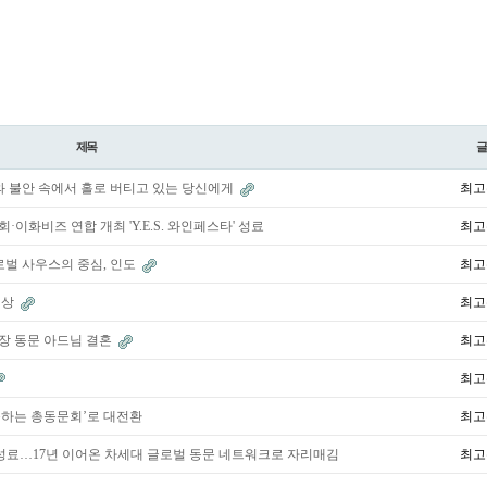
제목
와 불안 속에서 홀로 버티고 있는 당신에게
최고
비즈 연합 개최 'Y.E.S. 와인페스타' 성료
최고
로벌 사우스의 중심, 인도
최고
친상
최고
국장 동문 아드님 결혼
최고
최고
동하는 총동문회’로 대전환
최고
 성료…17년 이어온 차세대 글로벌 동문 네트워크로 자리매김
최고