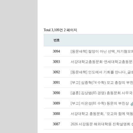
Total 3,109건
2 페이지
번호
3094
[동문새책] 절망이 아닌 선택_자기혐오
3093
서강대학교총동문회·연세대학교총동문회·이화
3092
[동문새책] 인도에서 기회를 만나다_글
3091
[부고] 심종혁(74 수학) 모교 총장의 부
3090
[결혼] 김상범(85 경영) 총동문회 사무
3089
[부고] 이은성(81 수학) 동문의 부친상
3088
서강대학교 총동문회, ‘모교와 함께 역
3087
2026 서강동문 해외대학원 진학설명회