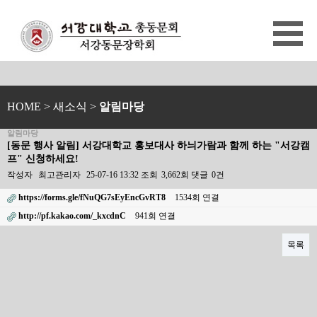
HOME
> 새소식 >
알림마당
알림마당
[동문 행사 알림] 서강대학교 홍보대사 하늬가람과 함께 하는 "서강캠
프" 신청하세요!
작성자
최고관리자
25-07-16 13:32
조회
3,662회
댓글
0건
https://forms.gle/fNuQG7sEyEncGvRT8
1534회 연결
http://pf.kakao.com/_kxcdnC
941회 연결
목록
본문