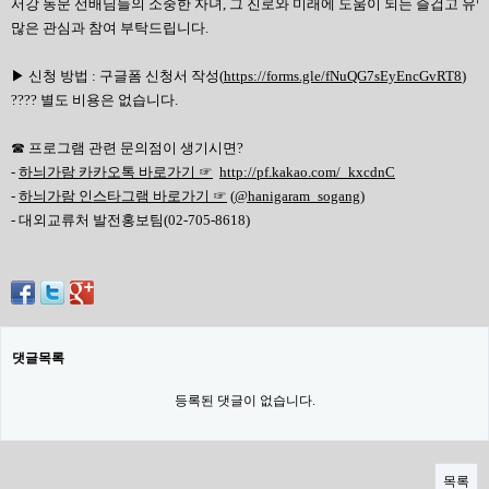
서강 동문 선배님들의 소중한 자녀, 그 진로와 미래에 도움이 되는 즐겁고 유
많은 관심과 참여 부탁드립니다.
▶ 신청 방법 : 구글폼 신청서 작성(
https://forms.gle/fNuQG7sEyEncGvRT8
)
???? 별도 비용은 없습니다.
☎ 프로그램 관련 문의점이 생기시면?
-
하늬가람 카카오톡
바로가기
☞
http://pf.kakao.com/_kxcdnC
-
하늬가람 인스타그램
바로가기
☞
(
@hanigaram_sogang
)
- 대외교류처 발전홍보팀(02-705-8618)
댓글목록
등록된 댓글이 없습니다.
목록