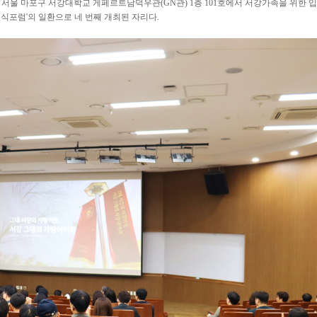
 1시까지 서울 마포구 서강대학교 게페르트남덕우관(GN관) 1층 101호에서 서강가족을 
식포럼'의 일환으로 네 번째 개최된 자리다.