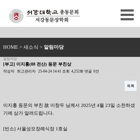
HOME
> 새소식 >
알림마당
알림마당
[부고] 이지홍(88 전산) 동문 부친상
작성자
최고관리자
25-04-24 14:41
조회
4,252회
댓글
0건
목록
본문
이지홍 동문의 부친 故 이창두 님께서 2025년 4월 23일 소천하셨
기에 삼가 알려드립니다.
[빈소] 서울성모장례식장 1호실