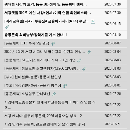
위대한 서강의 도약, 동문 DB 정비 및 동문회비 캠페…
2026-07-30
서강옛집 509호 메인-서강x연세x이화 연합 와인페스타…
2026-07-30
[미래교육원] 제4기 부동산&금융아카데미(RFA) 수강…
2026-06-15
총동문회 회비납부/장학기금 기부 안내
1
2020-04-10
[동문새책] ETF 투자 5일 완성
2026-08-07
2026년 2학기 서강 시그니처 열린강좌 '인간과 인성…
2026-08-04
[동문새책] AI 오케스트레이터와 슈퍼 1인 기업
2026-08-03
[동문새책] 정보보안 최고책임자(CISO, CPO)의 …
2026-08-03
[부고] 한미선(84 불문) 동문의 본인상
2026-08-03
[부고] 이상영(96 화공) 동문의 빙부상
2026-08-01
[동문새책] 소방업무 판례백선
2026-07-26
서강대학교총동문회·연세대학교총동문회·이화비즈 연합 개
2026-07-22
최…
서강 캐나다 밴쿠버 동문회, 2026 여름모임 성료…2…
2026-07-22
서강 남가주 동문회, 길로련 초대학장 묘역 참배 및 서…
2026-07-21