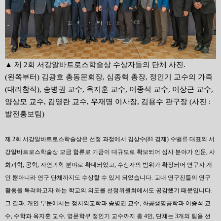
▲ 제 2회 서강알바트로스학술상 수상자들의 단체 사진.
(왼쪽부터) 김광호 총동문회장, 심종혁 총장, 정인기 교수의 가족
(대리참석), 송병권 교수, 옥지훈 교수, 이종석 교수, 이상근 교수,
양상모 교수, 김영란 교수, 우재명 이사장, 김용수 관구장 (사진 :
발전홍보팀)
제 2회 서강알바트로스학술상은 선정 과정에서 김상수(81 경제) 수밸류 대표의 서
강알바트로스학술상 모금 합류로 기금이 대규모로 확보되어 심사 분야가 인문, 사
회과학, 공학, 자연과학 분야로 확대되었고, 수상자의 범위가 확장되어 연구자 개
인 뿐아니라 연구 단체까지도 수상할 수 있게 되었습니다. 교내 연구진들의 연구
활동을 독려하고자 하는 학교의 의도를 선정위원회에서도 공감했기 때문입니다.
그 결과, 개인 부문에서는 정치외교학과 송병권 교수, 화공생명공학과 이종석 교
수, 수학과 옥지훈 교수, 영문학부 정인기 교수까지 총 4인, 단체는 3개의 팀을 선