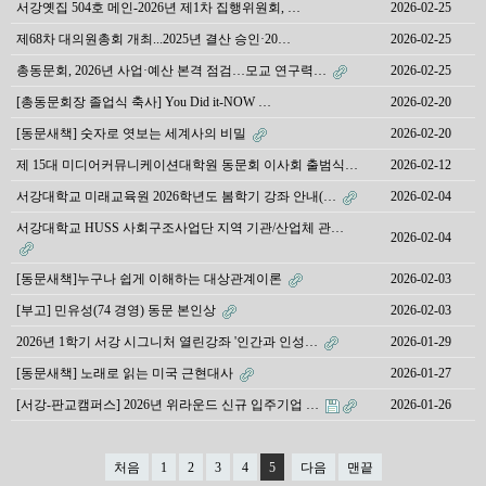
서강옛집 504호 메인-2026년 제1차 집행위원회, …
2026-02-25
제68차 대의원총회 개최...2025년 결산 승인·20…
2026-02-25
총동문회, 2026년 사업·예산 본격 점검…모교 연구력…
2026-02-25
[총동문회장 졸업식 축사] You Did it-NOW …
2026-02-20
[동문새책] 숫자로 엿보는 세계사의 비밀
2026-02-20
제 15대 미디어커뮤니케이션대학원 동문회 이사회 출범식…
2026-02-12
서강대학교 미래교육원 2026학년도 봄학기 강좌 안내(…
2026-02-04
서강대학교 HUSS 사회구조사업단 지역 기관/산업체 관…
2026-02-04
[동문새책]누구나 쉽게 이해하는 대상관계이론
2026-02-03
[부고] 민유성(74 경영) 동문 본인상
2026-02-03
2026년 1학기 서강 시그니처 열린강좌 '인간과 인성…
2026-01-29
[동문새책] 노래로 읽는 미국 근현대사
2026-01-27
[서강-판교캠퍼스] 2026년 위라운드 신규 입주기업 …
2026-01-26
처음
1
2
3
4
5
다음
맨끝