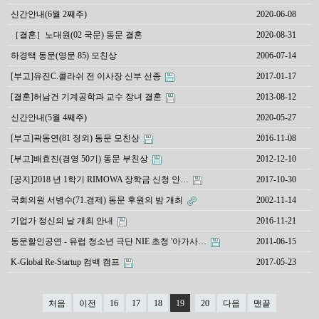
신간안내(6월 2째주)
2020-06-08
［결혼］노대원(02 국문) 동문 결혼
2020-08-31
하경택 동문(영문 85) 모친상
2006-07-14
[부고]유진C.콜라쉬 전 이사장 신부 선종
2017-01-17
[결혼]허남건 기계공학과 교수 장녀 결혼
2013-08-12
신간안내(5월 4째주)
2020-05-27
[부고]곽동연(81 정외) 동문 모친상
2016-11-08
[부고]배효진(경영 50기) 동문 부친상
2012-12-10
[공지]2018 년 1학기 RIMOWA 장학금 신청 안…
2017-10-30
국회의원 서병수(71.경제) 동문 후원의 밤 개최
2002-11-14
기업가 정신의 날 개최 안내
2016-11-21
동문할인공연 - 유럽 청소년 극단 NIE 초청 '아가사…
2011-06-15
K-Global Re-Startup 컴백 캠프
2017-05-23
처음
이전
16
17
18
19
20
다음
맨끝