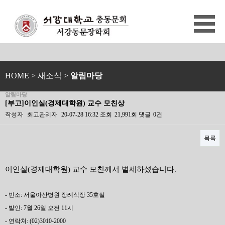
HOME
> 새소식 >
알림마당
알림마당
[부고]이인실(경제대학원) 교수 모친상
작성자
최고관리자
20-07-28 16:32
조회
21,991회
댓글
0건
목록
본문
이인실(경제대학원) 교수 모친께서 별세하셨습니다.
- 빈소: 서울아산병원 장례식장 35호실
- 발인: 7월 26일 오전 11시
- 연락처: (02)3010-2000