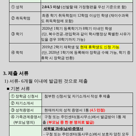
① 성적
2.0/4.5
이상
(
선발할 때 가정형편을 우선 기준으로 함
)
최종 학기 취득학점이
12
학점 이상인 학생
(
재이수과목
② 취득학점
도 취득학점에 포함
)
2020년
1
학기 등록학기가
8
학기 이내인 학생
③ 학기
(
단
,
복수전공
․
편입학과 같이 학사행정상 특별한 사유가
있을 경우
10
학기까지 가능
)
2019
년 2
학기 재학생 및
현재 휴학생도 신청 가능
.
④ 학적
(
단
, 2020년
1
학기에 등록해야 장학금 수혜 가능
,
학기 중
휴학 시 장학금 반환
)
3. 제출 서류
1) 서류- 6개월 이내에 발급된 것으로 제출
■ 기본 서류
① 장학금 신청서
첨부한
신청서 및 자기소개서 작성 후 제출
② 자기소개서
③ 성적증명서
현재까지의 성적 증명서
1
통
(4.5
만점
)
④ 가족관계증명서
구청 또는 주민센터
(
동사무소
)
에서 발급받아
1
통 제
(
부모님 명의
)
출
(
부모님 중 한 분 명의로 발급
)
세목별 과세
(
납세
)
증명서
-
구청 또는 주민센터
(
동사무소
)
에서 보호자 양친 모두