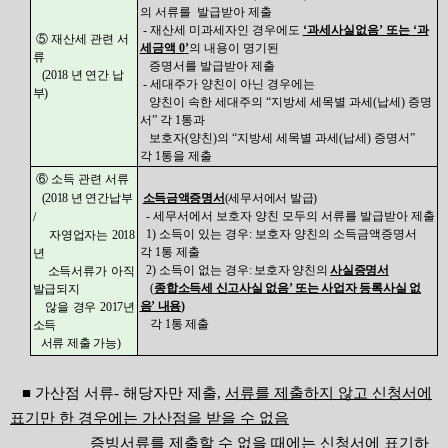
의 서류를 발급받아 제출
-
재산세 미과세자인 경우에도
‘과세사실없음’ 또는 ‘과
⑤ 재산세 관련 서
세금액
0
’
의 내용이 명기된
류
증명서를 발급받아 제출
(2018
년 연간 납
-
세대주가 양친이 아닌 경우에는
부
)
양친이 속한 세대주의 “지방세 세목별 과세
(
납세
)
증명
서” 각
1
통과
보호자
(
양친
)
의 “지방세 세목별 과세
(
납세
)
증명서”
각
1
통을 제출
⑥ 소득 관련 서류
(2018
년 연간납부
소득금액증명서
(
세무서에서 발급
)
-
세무서에서 보호자 양친 모두의 서류를 발급받아 제출
/
1)
소득이 있는 경우
:
보호자 양친의 소득금액증명서
자영업자는 2018
각
1
통 제출
년
2)
소득이 없는 경우
:
보호자 양친의
사실증명서
소득서류가 아직
(
종합소득세 신고사실 없음’ 또는 사업자 등록사실 없
발급되지
음’ 내용
)
않을 경우 2017년
각 1통
제출
소득
서류 제출 가능)
■ 가산점 서류- 해당자만 제출,
서류를 제출하지 않고 신청서에
표기만 한 경우에는 가산점을 받을 수 없음
증빙서류를 제출할 수 없을 때에는 신청서에 표기하