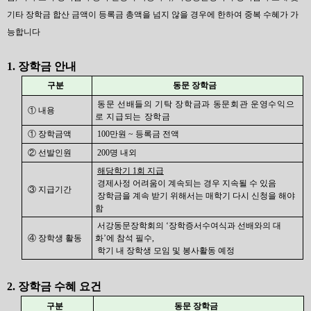
기타 장학금 합산 금액이 등록금 총액을 넘지 않을 경우에 한하여 중복 수혜가 가
능합니다
1. 장학금 안내
구분
동문 장학금
동문 선배들의 기탁 장학금과 동문회관 운영수익으
① 내용
로 지급되는 장학금
① 장학금액
100
만원
~
등록금 전액
② 선발인원
20
0
명 내외
해당학기
1
회 지급
경제사정 어려움이 계속되는 경우 지속될 수 있음
③ 지급기간
장학금을 계속 받기 위해서는 매학기 다시 신청을 해야
함
서강동문장학회의 ‘장학증서수여식과 선배와의 대
④ 장학생 활동
화’에 참석 필수
,
학기 내 장학생 모임 및 봉사활동 예정
2. 장학금 수혜 요건
구분
동문 장학금