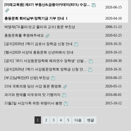
[미래교육원] 제4기 부동산&금융아카데미(RFA) 수강…
2026-06-15
총동문회 회비납부/장학기금 기부 안내
1
2020-04-10
박영재(74.물리/모교 물리과 교수) 동문 부친상
2006-11-13
총동문회를 후원해주세요
2020-02-25
[공지]2020년 1학기 김로사 장학금 신청 안내
2019-10-31
[행사]2020 서강대 총동문회 신년하례식 안내
2019-10-15
[공지] ‘30기 서강동문장학회 해외연수 장학생’ 선발…
2019-09-30
[공지]2020년 1학기 서강동문장학회 장학금 신청 안…
2019-10-31
[부고]남택진(93 신방) 부친상
2016-06-15
21대 국회의원 당선 서강 동문 환영회
2020-05-11
과거와 현재를 아우르며 맛 기행까지
2016-06-01
11월2일 서강가족 위한 위령미사 봉헌
2015-10-12
1
2
3
4
5
다음
맨끝