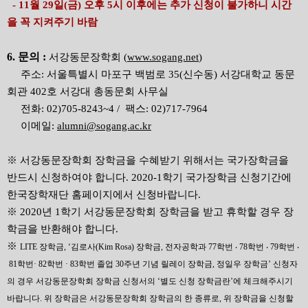
- 11월 29일(금) 오후 5시 이후에는 추가 신청이 불가하니 시간
을 꼭 지켜주기 바람
6. 문의 :
서강동문장학회 (
www.sogang.net
)
주소: 서울특별시 마포구 백범로 35(신수동) 서강대학교 동문
회관 402호 서강대 총동문회 사무실
전화: 02)705-8243~4 / 팩스: 02)717-7964
이메일:
alumni@sogang.ac.kr
※ 서강동문장학회 장학금을 수혜받기 위해서는 국가장학금을
반드시 신청하여야 합니다. 2020-1학기 국가장학금 신청기간에
한국장학재단 홈페이지에서 신청바랍니다.
※ 2020년 1학기 서강동문장학회 장학금을 받고 휴학할 경우 장
학금을 반환해야 합니다.
※
LITE
장학금
, ‘
김로사
(Kim Rosa)
장학금
,
전자공학과
77
학번
‧
78
학번
‧
79
학번
‧
81
학번
· 82
학번
· 83
학번 졸업
30
주년 기념 릴레이 장학금
,
정일우 장학금
’
신청자
의 경우 서강동문장학회 장학금 신청서의
‘
별도 신청 장학금란
’
에 체크해주시기
바랍니다
.
위 장학금은 서강동문장학회 장학금의 한 종류로
,
위 장학금을 신청할