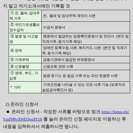
지 말고 자기소개서에만 기록할 것
① 전
․
월세
․
임대주
전
․
월세 및 임대주택 계약서 사본
택 거주
② 국민기초생활보
수급자 증명서
장수급자
③ 질병 및 사고발
병원에서 발급하는 입원확인증명서 및 진단서
(본
인 및
생
직계가족
․
동거가족 해당
)
장애인 등록수첩 사본
,
복지카드 사본
(
본인 및 직계가
④ 장애
족
․
동거가족 해당
)
⑤ 가계부채
금융기관에서 발급한 부채증명서
⑥ 신용불량
신용조회 관련 서류
⑦ 경매
․
부도
․
가
법원 등기소 등 발급 서류 또는 파산 판결문 사본
압류
가계곤란을 나타낼 수 있는 모든 서류 가능
(
보호자의
*
기타
실업급여확인서 등
)
2) 온라인 신청서
■ 온라인 신청서 - 작성한 서류를 바탕으로 링크
https://forms.gle/
를 눌러 온라인 신청 페이지로 이동하신 후
YszFN9vXWEQox9Y18
내용을 입력하셔서 제출하시면 됩니다.