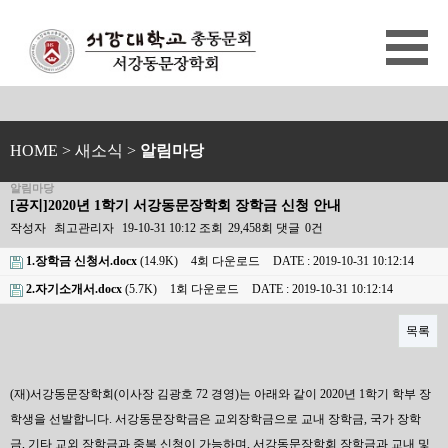
HOME
> 새소식 >
알림마당
알림마당
[공지]2020년 1학기 서강동문장학회 장학금 신청 안내
작성자
최고관리자
19-10-31 10:12
조회
29,458회
댓글
0건
1.장학금 신청서.docx
(14.9K)
4회 다운로드
DATE : 2019-10-31 10:12:14
2.자기소개서.docx
(5.7K)
1회 다운로드
DATE : 2019-10-31 10:12:14
목록
본문
(
재
)
서강동문장학회
(
이사장 김광호
72
경영
)
는 아래와 같이
2020
년
1
학기 학부 장
학생을 선발합니다
.
서강동문장학금은 교외장학금으로 교내 장학금
,
국가 장학
금
,
기타 교외 장학금과 중복 신청이 가능하며
,
서강동문장학회 장학금과 교내 및