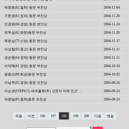
박창호(82.철학) 동문 부친상
2004-12-04
구춘권(81.정외) 동문 부친상
2004-11-26
민경완(66.경영) 동문 본인상
2004-11-24
최무섭(62.영문)동문 부친상
2004-11-20
류운상(75.신방) 동문 본인상
2004-11-17
이상철(82.종교) 동문 본인상
2004-11-11
권순원(64.경제) 동문 본인상
2004-11-11
이재택(81.경영) 동문 부친상
2004-10-16
원용선(89.화공)동문 부친상
2004-10-02
이남주(65.경영) 동문 모친상
2004-09-26
이순관(STEP6기) 세계물류(주) 고문의 자제 인근 …
2004-09-24
박종일(85.철학)동문 모친상
2004-09-24
처음
이전
196
197
198
199
200
다음
맨끝