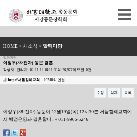
HOME
> 새소식 >
알림마당
알림마당
이정우(88·전자) 동문 결혼
작성자
관리자
02-11-14 10:11
조회
20,977회
댓글
0건
http://서울침례교회
10748회 연결
수정
삭제
목록
본문
이정우(88·전자) 동문이 12월19일(목) 12시30분 서울침례교회에
서 박정은양과 결혼합니다/ 011-9966-5246