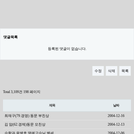
댓글목록
등록된 댓글이 없습니다.
수정
삭제
목록
Total 3,109건
198 페이지
제목
날짜
최재구(79.경영) 동문 부친상
2004-12-16
김 암(62.경제)동문 모친상
2004-12-13
수학과 윤병호 명예교수님 별세
2004-12-06