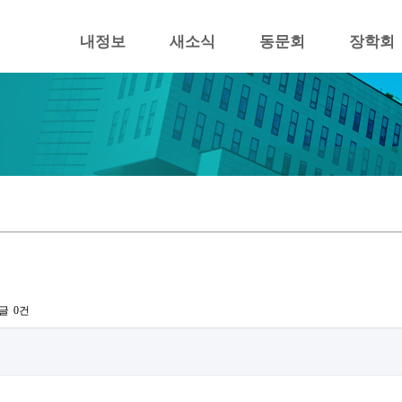
내정보
새소식
동문회
장학회
글
0건