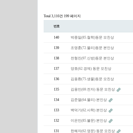
Total 3,110건
199 페이지
번호
140
박종일(85.철학)동문 모친상
139
조영훈(72.물리)동문 본인상
138
전형진(97.신방)동문 본인상
137
양호(62.경제) 동문 모친상
136
김용환(75.생물)동문 모친상
135
김용민(69.전자) 동문 모친상
134
김준열(64.물리) 본인상
133
백덕기(62.사학) 본인상
132
이은민(85.불문) 본인상
131
한혜자(62.영문) 동문 모친상