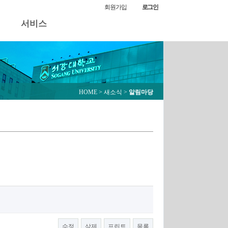
알림마당
회원가입
로그인
서비스
HOME
> 새소식 >
알림마당
수정
삭제
프린트
목록