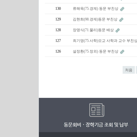
130
류해욱(75.경제) 동문 부친상
129
김현희(98.경제)동문 부친상
128
장명식(71.물리)동문 배상
127
최기영(75.사학)모교 사학과 교수 부친
126
설정환(75.정외) 동문 부친상
처음