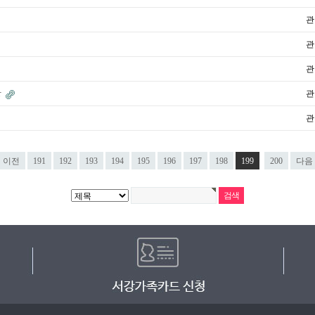
관
관
관
상
관
관
이전
191
192
193
194
195
196
197
198
199
200
다음