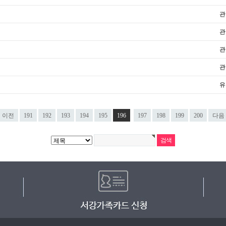
관
관
관
관
유
이전
191
192
193
194
195
196
197
198
199
200
다음