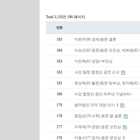
Total 3,110건
196 페이지
번호
185
이희우(90.경제)동문 결혼
184
이승곤(82.영문)동문 모친상, 박화명(85
183
이진혁(83.경영) 부친상
182
서강 동문 합창단 공연 소식
181
최성욱(81.불문)동문 빙부상, 최지혜(8
180
서강 합창단 창단 36주년 기념파티~
179
법무법인 인덕 개업 인사
1
178
염정순(70.수학) 동문 딸 결혼
177
이재옥(70.경영) 동문 모친상
176
이동수(77.전자) 동문 본인상
2