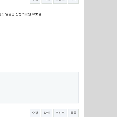
시 빈소:일원동 삼성의료원 18호실
수정
삭제
프린트
목록