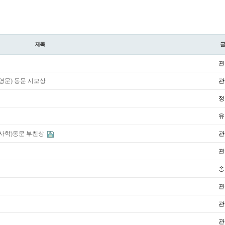
제목
관
.영문) 동문 시모상
관
정
유
2.사학)동문 부친상
관
관
송
관
관
관