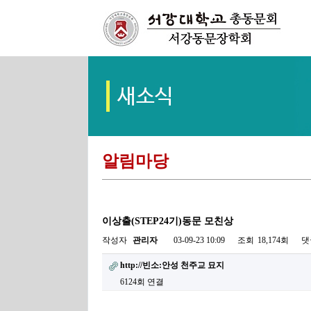
알림마당
이상출(STEP24기)동문 모친상
작성자
관리자
03-09-23 10:09
조회
18,174회
댓
http://빈소:안성 천주교 묘지
6124회 연결