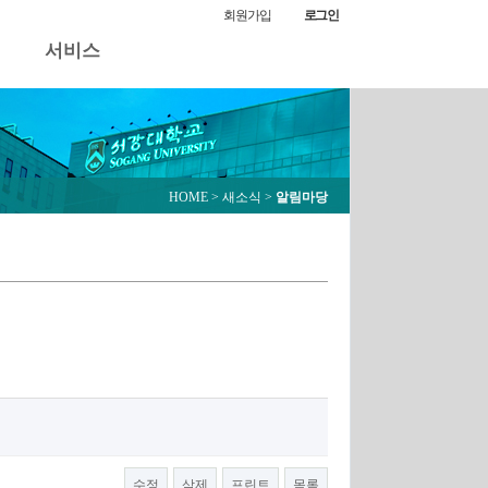
알림마당
회원가입
로그인
서비스
HOME
> 새소식 >
알림마당
수정
삭제
프린트
목록