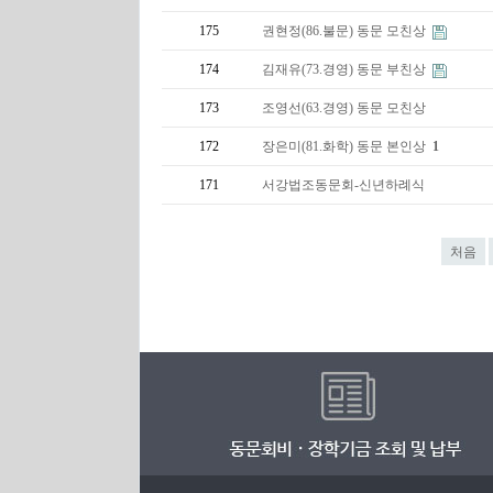
175
권현정(86.불문) 동문 모친상
174
김재유(73.경영) 동문 부친상
173
조영선(63.경영) 동문 모친상
172
장은미(81.화학) 동문 본인상
1
171
서강법조동문회-신년하례식
처음