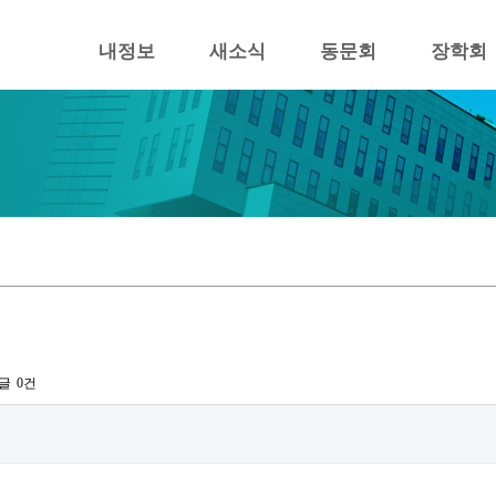
내정보
새소식
동문회
장학회
글
0건