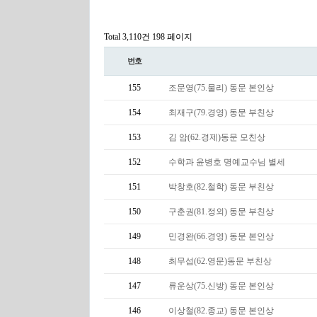
Total 3,110건
198 페이지
번호
155
조문영(75.물리) 동문 본인상
154
최재구(79.경영) 동문 부친상
153
김 암(62.경제)동문 모친상
152
수학과 윤병호 명예교수님 별세
151
박창호(82.철학) 동문 부친상
150
구춘권(81.정외) 동문 부친상
149
민경완(66.경영) 동문 본인상
148
최무섭(62.영문)동문 부친상
147
류운상(75.신방) 동문 본인상
146
이상철(82.종교) 동문 본인상