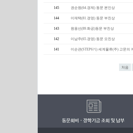
145
권순원(64.경제) 동문 본인상
144
이재택(81.경영) 동문 부친상
143
원용선(89.화공)동문 부친상
142
이남주(65.경영) 동문 모친상
141
이순관(STEP6기) 세계물류(주) 고문의 
처음