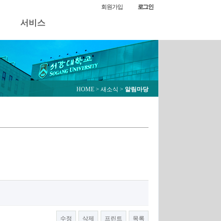
알림마당
회원가입
로그인
서비스
HOME
> 새소식 >
알림마당
수정
삭제
프린트
목록