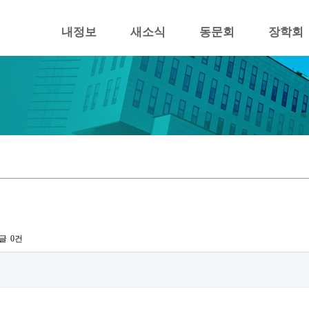
내정보
새소식
동문회
장학회
글
0건