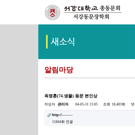
알림마당
옥명훈(74.생물) 동문 본인상
작성자
관리자
04-05-31 15:05
조회
18,403회
댓
http://---------
11844회 연결