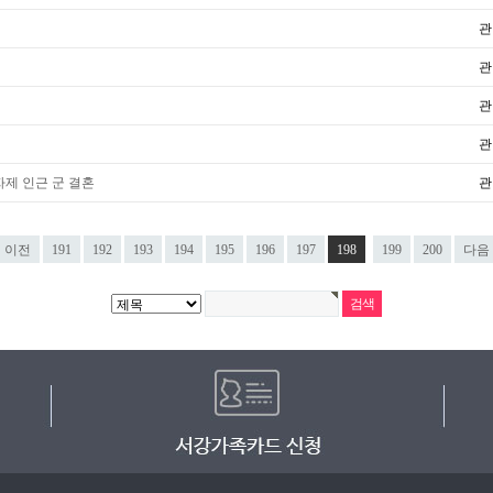
관
관
관
관
자제 인근 군 결혼
관
이전
191
192
193
194
195
196
197
198
199
200
다음