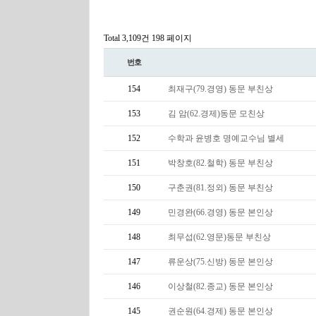
Total 3,109건
198 페이지
번호
154
최재구(79.경영) 동문 부친상
153
김 암(62.경제)동문 모친상
152
수학과 윤병호 명예교수님 별세
151
박창호(82.철학) 동문 부친상
150
구춘권(81.정외) 동문 부친상
149
민경완(66.경영) 동문 본인상
148
최무섭(62.영문)동문 부친상
147
류운상(75.신방) 동문 본인상
146
이상철(82.종교) 동문 본인상
145
권순원(64.경제) 동문 본인상