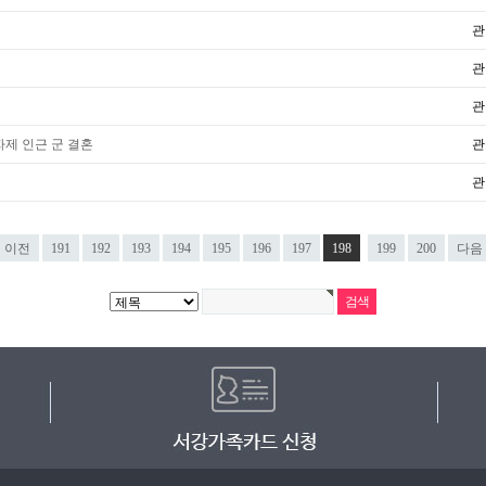
관
관
관
자제 인근 군 결혼
관
관
이전
191
192
193
194
195
196
197
198
199
200
다음