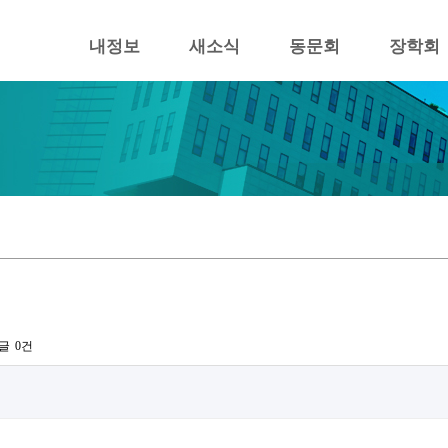
내정보
새소식
동문회
장학회
글
0건