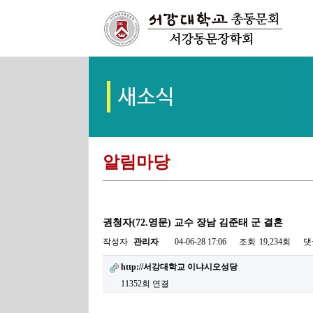
알림마당
권청자(72.영문) 교수 장남 김준태 군 결혼
작성자
관리자
04-06-28 17:06
조회
19,234회
댓
http://서강대학교 이냐시오성당
11352회 연결