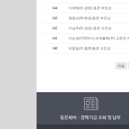
144
이재택(81.경영) 동문 부친상
143
원용선(89.화공)동문 부친상
142
이남주(65.경영) 동문 모친상
141
이순관(STEP6기) 세계물류(주) 고문의 
140
박종일(85.철학)동문 모친상
처음