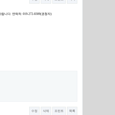
. 연락처: 019-272-8309(권청자)
수정
삭제
프린트
목록