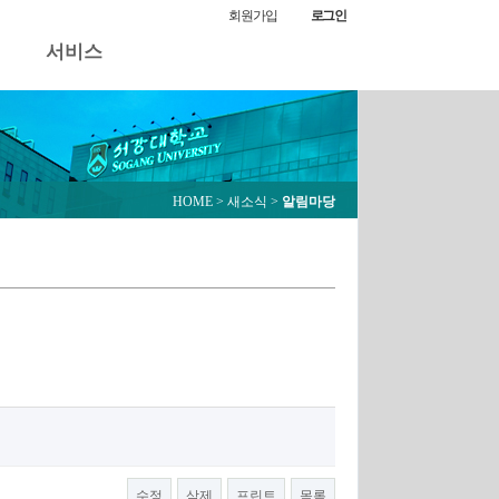
알림마당
회원가입
로그인
서비스
HOME
> 새소식 >
알림마당
수정
삭제
프린트
목록