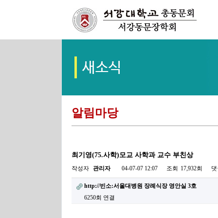
알림마당
최기영(75.사학)모교 사학과 교수 부친상
작성자
관리자
04-07-07 12:07
조회
17,932회
댓
http://빈소:서울대병원 장례식장 영안실 3호
6250회 연결