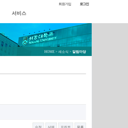
알림마당
회원가입
로그인
서비스
HOME
> 새소식 >
알림마당
수정
삭제
프린트
목록