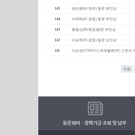
145
권순원(64.경제) 동문 본인상
144
이재택(81.경영) 동문 부친상
143
원용선(89.화공)동문 부친상
142
이남주(65.경영) 동문 모친상
141
이순관(STEP6기) 세계물류(주) 고문의 
처음