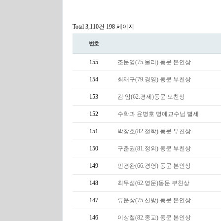
Total 3,110건
198 페이지
번호
155
조문영(75.물리) 동문 본인상
154
최재구(79.경영) 동문 부친상
153
김 암(62.경제)동문 모친상
152
수학과 윤병호 명예교수님 별세
151
박창호(82.철학) 동문 부친상
150
구춘권(81.정외) 동문 부친상
149
민경완(66.경영) 동문 본인상
148
최무섭(62.영문)동문 부친상
147
류운상(75.신방) 동문 본인상
146
이상철(82.종교) 동문 본인상