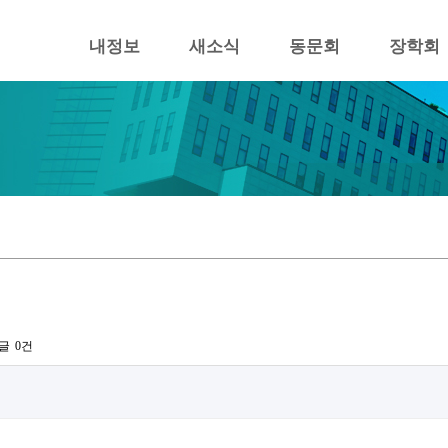
내정보
새소식
동문회
장학회
글
0건