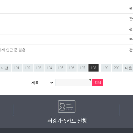
관
관
관
관
자제 인근 군 결혼
관
이전
191
192
193
194
195
196
197
198
199
200
다음