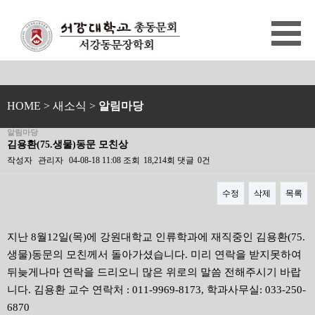
HOME
> 새소식 >
알림마당
알림마당
김용환(75.생물)동문 모친상
작성자
관리자
04-08-18 11:08
조회
18,214회
댓글
0건
수정
삭제
목록
본문
지난 8월12일(목)에 강원대학교 인류학과에 재직중인 김용환(75.
생물)동문의 모친께서 돌아가셨습니다. 미리 연락을 받지못하여
뒤늦게나마 연락을 드리오니 많은 위로의 말씀 전해주시기 바랍
니다. 김용환 교수 연락처 : 011-9969-8173, 학과사무실: 033-250-
6870