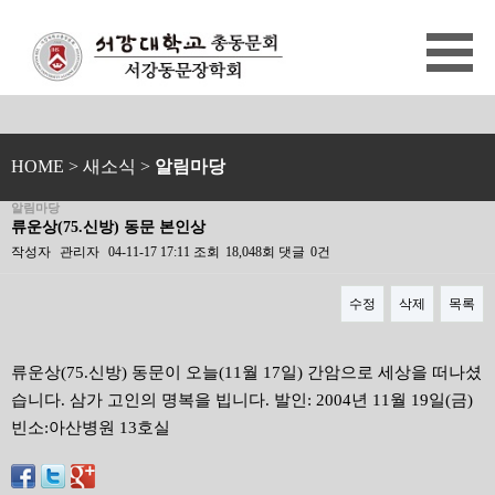
HOME
> 새소식 >
알림마당
알림마당
류운상(75.신방) 동문 본인상
작성자
관리자
04-11-17 17:11
조회
18,048회
댓글
0건
수정
삭제
목록
본문
류운상(75.신방) 동문이 오늘(11월 17일) 간암으로 세상을 떠나셨
습니다. 삼가 고인의 명복을 빕니다. 발인: 2004년 11월 19일(금)
빈소:아산병원 13호실