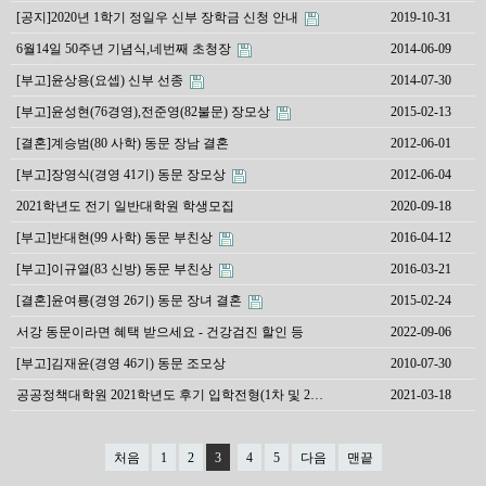
[공지]2020년 1학기 정일우 신부 장학금 신청 안내
2019-10-31
6월14일 50주년 기념식,네번째 초청장
2014-06-09
[부고]윤상용(요셉) 신부 선종
2014-07-30
[부고]윤성현(76경영),전준영(82불문) 장모상
2015-02-13
[결혼]계승범(80 사학) 동문 장남 결혼
2012-06-01
[부고]장영식(경영 41기) 동문 장모상
2012-06-04
2021학년도 전기 일반대학원 학생모집
2020-09-18
[부고]반대현(99 사학) 동문 부친상
2016-04-12
[부고]이규열(83 신방) 동문 부친상
2016-03-21
[결혼]윤여룡(경영 26기) 동문 장녀 결혼
2015-02-24
서강 동문이라면 혜택 받으세요 - 건강검진 할인 등
2022-09-06
[부고]김재윤(경영 46기) 동문 조모상
2010-07-30
공공정책대학원 2021학년도 후기 입학전형(1차 및 2…
2021-03-18
처음
1
2
3
4
5
다음
맨끝