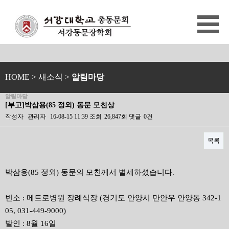
HOME
> 새소식 >
알림마당
알림마당
[부고]박삼용(85 정외) 동문 모친상
작성자
관리자
16-08-15 11:39
조회
26,847회
댓글
0건
목록
본문
박삼용(85 정외) 동문의 모친께서 별세하셨습니다.
빈소 : 메트로병원 장례식장 (경기도 안양시 만안우 안양동 342-1
05, 031-449-9000)
발인 : 8월 16일