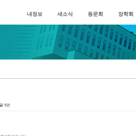
내정보
새소식
동문회
장학회
글
0건