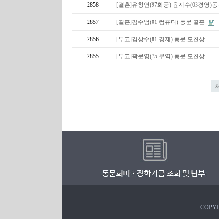
2858
[결혼]유창연(97화공) 윤지수(03경영)
2857
[결혼]김수범(01 컴퓨터) 동문 결혼
2856
[부고]김상수(81 경제) 동문 모친상
2855
[부고]곽문영(75 무역) 동문 모친상
COPYR