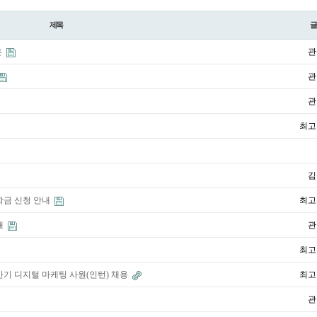
제목
혼
관
관
관
최고
김
장학금 신청 안내
최고
내
관
최고
반기 디지털 마케팅 사원(인턴) 채용
최고
관