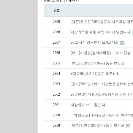
Total 3,109건
17 페이지
번호
2869
[결혼]권수진 MBA동문회 사무과장 결
2868
서강가족을 위한 위령미사가 열립니다
2867
2012 서강 금융인의 날 9.3 개최
2866
[부고]이인실(경제대학원) 교수 모친상
2865
[부고]김인영(78 화공) 동문 부인상
2864
♥김종엽(93.기계)동문 결혼♥
1
2863
[공지]2019년 1학기 서강동문장학회 
2862
2017년 2학기 RIMOWA 장학금 신청 안
2861
서강인이 쓰고 옮긴 책
2860
［채용공고］(주)권앤파트너스 2021하
2859
[부고]김진형(80 영문) 동문 모친상