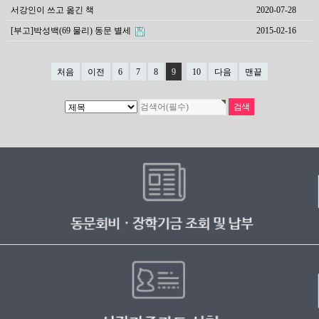
서강인이 쓰고 옮긴 책
2020-07-28
[부고]박성백(69 물리) 동문 별세
2015-02-16
처음
이전
6
7
8
9
10
다음
맨끝