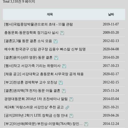
Total 3,110건
9 페이지
제목
날짜
[행사]국립중앙박물관으로의 초대 - 11월 관람
2019-11-07
총동문회-동문장학회 정기감사 실시
2009-03-20
[결혼]2,3월 동문 결혼 소식 모음
2012-02-13
예수회 한국관구 신임 관구장 김용수 빠스칼 신부 임명
2020-04-08
[결혼]윤지산(03 영문) 동문 결혼
2014-03-20
[행사]작고 서강가족 기리는 위령미사
2017-10-23
[채용 공고] 서강대학교 총동문회 사무국장 공개 채용
2020-02-17
[부고]전성훈 경제학부 교수 모친상
2012-02-15
[결혼]권의택(78 전자) 동문 아들 결혼
2015-11-24
경영대동문회 2014년 1차 조찬세미나 알림
2014-03-04
제24회 '자랑스러운 서강인상' 추천 공고
2021-10-21
[공지]2019년 2학기 LITE 장학금 신청 안내
2019-04-26
[부고]이선애(80국문) 부친상-이영욱(78사학) 장인…
2014-12-24