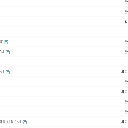
관
관
김
회'
관
7시
관
 안내
최고
관
최고
관
관
장학금 신청 안내
최고