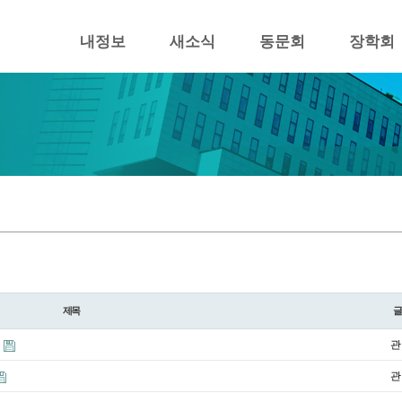
내정보
새소식
동문회
장학회
제목
상
관
관