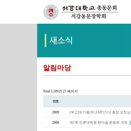
알림마당
Total 3,109건
21 페이지
번호
2809
[부고]유기풍(SCAMP15기) 총장 모친
2808
제1회 언론대학원 한마음 운동회 개최