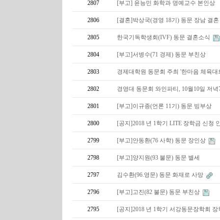
2807
[부고] 윤능민 화학과 명예교수 본인상
2806
[결혼]박상국(경영 18기) 동문 장남 결혼
2805
한국기독학생회(IVF) 동문 결혼소식
2804
[부고]서병수(71 경제) 동문 부친상
2803
경제대학원 동문회 주최 '한마음 체육대
2802
경영대 동문회 와인파티, 10월10일 저녁
2801
[부고]이규종(언론 11기) 동문 빙부상
2800
[공지]2018 년 1학기 LITE 장학금 신청
2799
[부고]안동환(76 사학) 동문 장인상
2798
[부고]양지원(93 불문) 동문 별세
2797
김수환(96.영문) 동문 화재로 사망
2796
[부고]고진(82 불문) 동문 부친상
2795
[공지]2018 년 1학기 서강동문장학회 