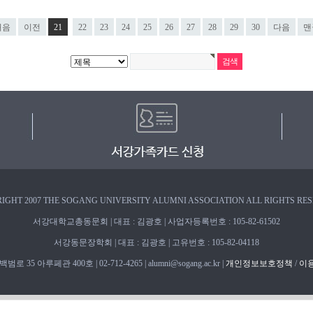
처음
이전
21
22
23
24
25
26
27
28
29
30
다음
맨
IGHT 2007 THE SOGANG UNIVERSITY ALUMNI ASSOCIATION ALL RIGHTS RE
서강대학교총동문회 | 대표 : 김광호 | 사업자등록번호 : 105-82-61502
서강동문장학회 | 대표 : 김광호 | 고유번호 : 105-82-04118
 35 아루페관 400호 | 02-712-4265 | alumni@sogang.ac.kr |
개인정보보호정책
/
이