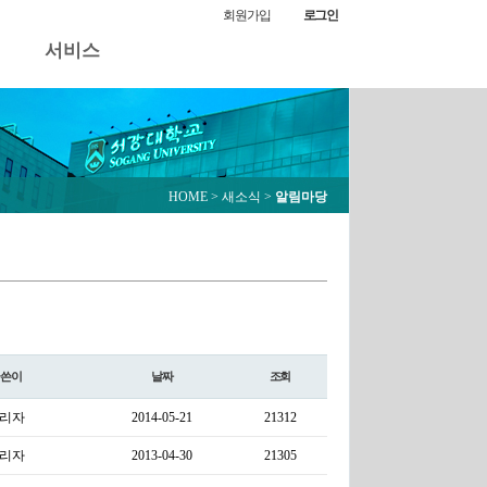
회원가입
로그인
서비스
HOME
> 새소식 >
알림마당
글쓴이
날짜
조회
리자
2014-05-21
21312
리자
2013-04-30
21305