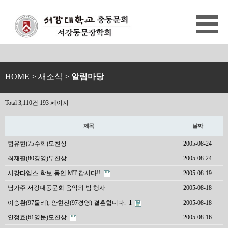
HOME
> 새소식 >
알림마당
Total 3,110건
193 페이지
제목
날짜
함유현(75수학)모친상
2005-08-24
최재필(80경영)부친상
2005-08-24
서강타임스-학보 동인 MT 갑시다!!
2005-08-19
남가주 서강대동문회 음악의 밤 행사
2005-08-18
이승환(97물리), 안현진(97경영) 결혼합니다.
1
2005-08-18
안정효(61영문)모친상
2005-08-16