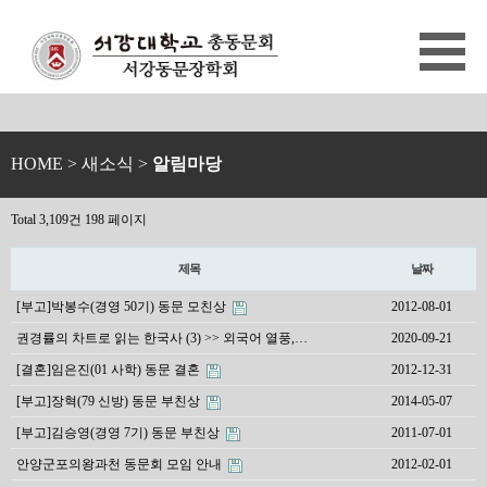
HOME
> 새소식 >
알림마당
Total 3,109건
198 페이지
제목
날짜
[부고]박봉수(경영 50기) 동문 모친상
2012-08-01
권경률의 차트로 읽는 한국사 (3) >> 외국어 열풍,…
2020-09-21
[결혼]임은진(01 사학) 동문 결혼
2012-12-31
[부고]장혁(79 신방) 동문 부친상
2014-05-07
[부고]김승영(경영 7기) 동문 부친상
2011-07-01
안양군포의왕과천 동문회 모임 안내
2012-02-01