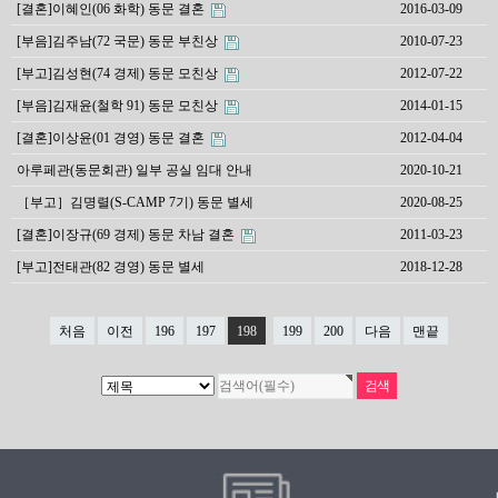
[결혼]이혜인(06 화학) 동문 결혼
2016-03-09
[부음]김주남(72 국문) 동문 부친상
2010-07-23
[부고]김성현(74 경제) 동문 모친상
2012-07-22
[부음]김재윤(철학 91) 동문 모친상
2014-01-15
[결혼]이상윤(01 경영) 동문 결혼
2012-04-04
아루페관(동문회관) 일부 공실 임대 안내
2020-10-21
［부고］김명렬(S-CAMP 7기) 동문 별세
2020-08-25
[결혼]이장규(69 경제) 동문 차남 결혼
2011-03-23
[부고]전태관(82 경영) 동문 별세
2018-12-28
처음
이전
196
197
198
199
200
다음
맨끝