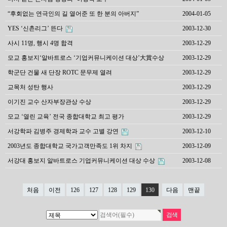
“후회없는 연극인의 길 열어준 또 한 분의 아버지”
2004-01-05
YES ‘신촌리그’ 뜬다
2003-12-30
사시 11명, 행시 4명 합격
2003-12-29
모교 홍보지‘알바트로스 ‘기업커뮤니케이션 대상’大賞수상
2003-12-29
학군단 건물 새 단장 ROTC 문무제 열려
2003-12-29
교목처 성탄 행사
2003-12-29
이기진 교수 산자부장관상 수상
2003-12-29
모교 ‘열린 교육’ 전국 종합대학교 최고 평가
2003-12-29
서강학파 김병주 경제학과 교수 고별 강연
2003-12-10
2003년도 종합대학교 국가고객만족도 1위 차지
2003-12-09
서강대 홍보지 알바트로스 기업커뮤니케이션 대상 수상
2003-12-08
처음
이전
126
127
128
129
130
다음
맨끝