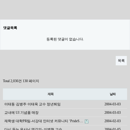
댓글목록
등록된 댓글이 없습니다.
목록
Total 2,030건
130 페이지
제목
날짜
이태동·김병주·이태욱 교수 정년퇴임
2004-03-03
교내에 UI 기념품 매장
2004-03-03
재학생 대학PR팀-서강대 인터넷 커뮤니티 ‘PrideS…
2004-02-03
다시 듣는 은사님 명강의- 이병혁 교수
2004-01-05