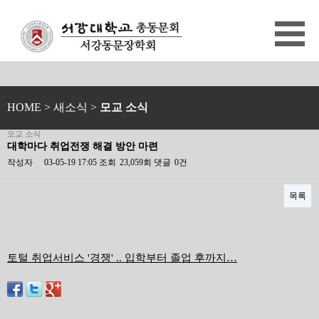
HOME
> 새소식 >
모교 소식
모교 소식
대학마다 취업전쟁 해결 방안 마련
작성자
03-05-19 17:05
조회
23,059회
댓글
0건
목록
본문
토털 취업서비스 '경쟁' .. 입학부터 졸업 후까지…