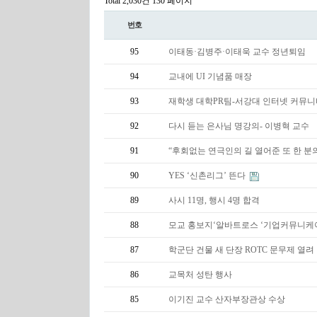
Total 2,030건
130 페이지
번호
95
이태동·김병주·이태욱 교수 정년퇴임
94
교내에 UI 기념품 매장
93
재학생 대학PR팀-서강대 인터넷 커뮤니티 ‘P
92
다시 듣는 은사님 명강의- 이병혁 교수
91
“후회없는 연극인의 길 열어준 또 한 분
90
YES ‘신촌리그’ 뜬다
89
사시 11명, 행시 4명 합격
88
모교 홍보지‘알바트로스 ‘기업커뮤니케
87
학군단 건물 새 단장 ROTC 문무제 열려
86
교목처 성탄 행사
85
이기진 교수 산자부장관상 수상