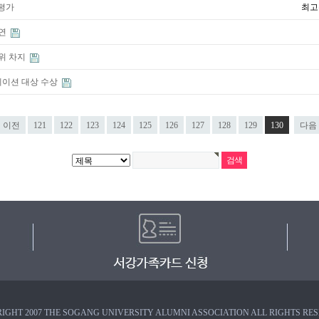
 평가
최고
강연
1위 차지
이션 대상 수상
이전
121
122
123
124
125
126
127
128
129
130
다음
IGHT 2007 THE SOGANG UNIVERSITY ALUMNI ASSOCIATION ALL RIGHTS RE