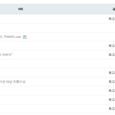
제목
최고
rideSG.com’
최고
의 아버지”
최고
최고
이션 대상’大賞수상
최고
최고
최고
최고