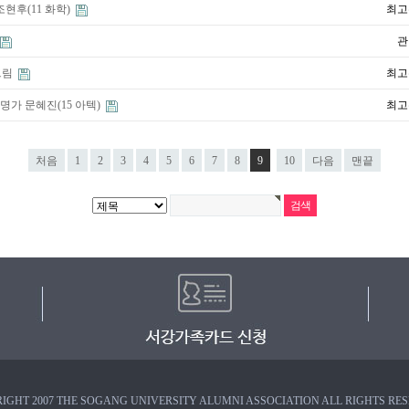
조현후(11 화학)
최고
관
드림
최고
명가 문혜진(15 아텍)
최고
처음
1
2
3
4
5
6
7
8
9
10
다음
맨끝
IGHT 2007 THE SOGANG UNIVERSITY ALUMNI ASSOCIATION ALL RIGHTS RE