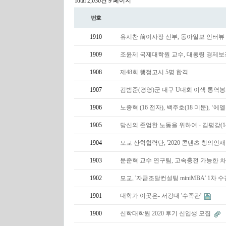
Total 2,030건
9 페이지
번호
1910
유시찬 前이사장 신부, 동아일보 인터뷰
1909
조윤제 국제대학원 교수, 대통령 경제
1908
제48회 행정고시 5명 합격
1907
김범준(경영)군 대구 U대회 이색 통역
1906
노종혁 (16 전자), 백주호(18 미문), 
1905
당신의 존엄한 노동을 위하여 - 김평강(1
1904
모교 산학협력단, '2020 콘텐츠 창의인
1903
문준혁 교수 연구팀, 고속충전 가능한 차
1902
모교, '자금조달컨설팅 miniMBA' 1차 
1901
대학가 이곳은- 서강대 '수족관'
1900
신학대학원 2020 후기 신입생 모집