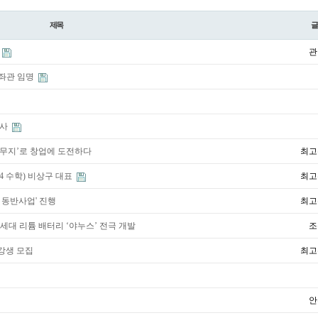
제목
관
보좌관 임명
봉사
‘에멜무지’로 창업에 도전하다
최고
4 수학) 비상구 대표
최고
재 동반사업' 진행
최고
세대 리튬 배터리 ‘야누스’ 전극 개발
조
수강생 모집
최고
안