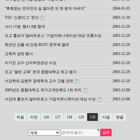
“후회없는 연극인의 길 열어준 또 한 분의 아버지”
2004-01-05
YES ‘신촌리그’ 뜬다
2003-12-30
사시 11명, 행시 4명 합격
2003-12-29
모교 홍보지‘알바트로스 ‘기업커뮤니케이션 대상’大賞수상
2003-12-29
학군단 건물 새 단장 ROTC 문무제 열려
2003-12-29
교목처 성탄 행사
2003-12-29
이기진 교수 산자부장관상 수상
2003-12-29
모교 ‘열린 교육’ 전국 종합대학교 최고 평가
2003-12-29
서강학파 김병주 경제학과 교수 고별 강연
2003-12-10
2003년도 종합대학교 국가고객만족도 1위 차지
2003-12-09
서강대 홍보지 알바트로스 기업커뮤니케이션 대상 수상
2003-12-08
처음
이전
126
127
128
129
130
다음
맨끝