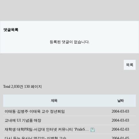
댓글목록
등록된 댓글이 없습니다.
목록
Total 2,030건
130 페이지
제목
날짜
이태동·김병주·이태욱 교수 정년퇴임
2004-03-03
교내에 UI 기념품 매장
2004-03-03
재학생 대학PR팀-서강대 인터넷 커뮤니티 ‘PrideS…
2004-02-03
다시 듣는 은사님 명강의- 이병혁 교수
2004-01-05